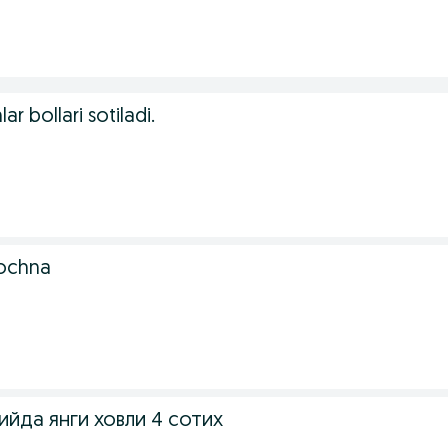
ar bollari sotiladi.
rochna
йда янги ховли 4 сотих