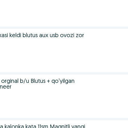
asi keldi blutus aux usb ovozi zor
 orginal b/u Blutus + qo’yilgan
oneer
 kalonka kata 11sm Magnitli yangi