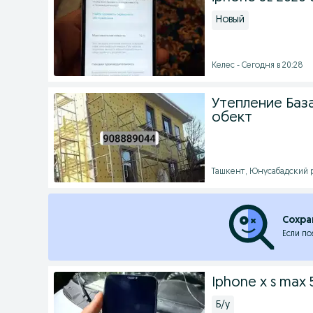
Новый
Келес - Сегодня в 20:28
Утепление Баз
обект
Ташкент, Юнусабадский р
Сохра
Если по
Iphone x s max 
Б/у