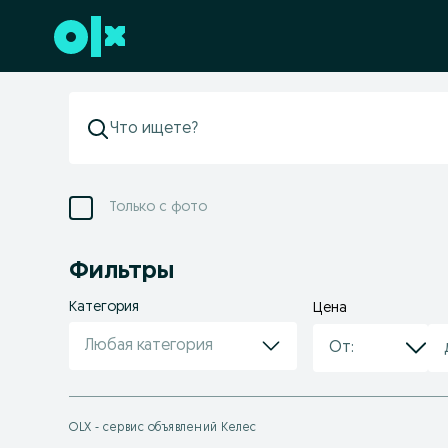
Перейти к нижнему колонтитулу
Только с фото
Фильтры
Категория
Цена
Любая категория
OLX - сервис объявлений Келес