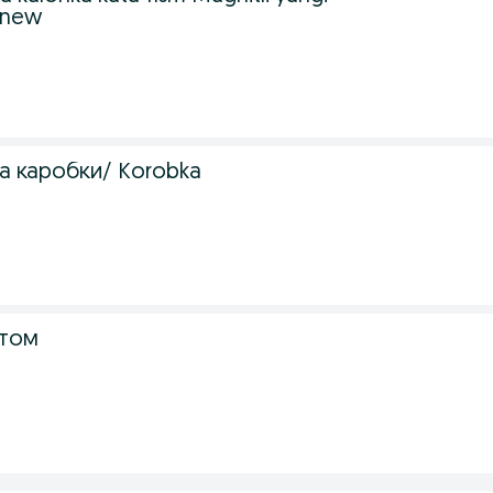
i new
а каробки/ Korobka
птом