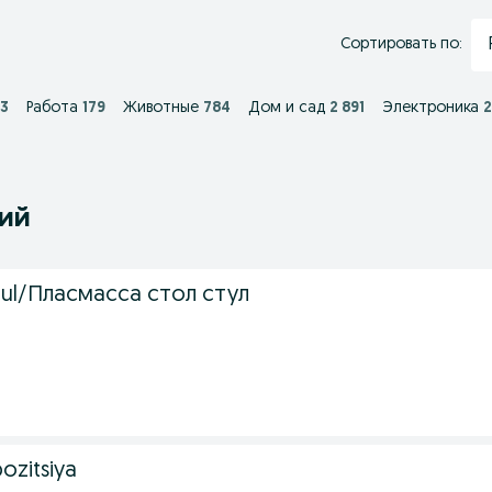
Сортировать по:
13
Работа
179
Животные
784
Дом и сад
2 891
Электроника
2
ний
stul/Пласмасса стол стул
pozitsiya