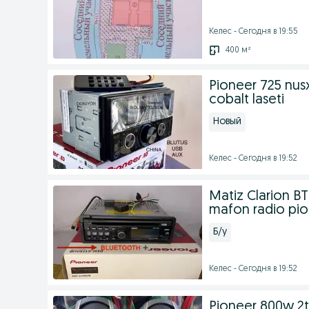
Келес - Сегодня в 19:55
400 м²
Pioneer 725 nusx
cobalt laseti
Новый
Келес - Сегодня в 19:52
Matiz Clarion BT
mafon radio pi
Б/у
Келес - Сегодня в 19:52
Pioneer 800w 2ta