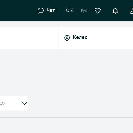
Уведомле
Чат
O'Z
Рус