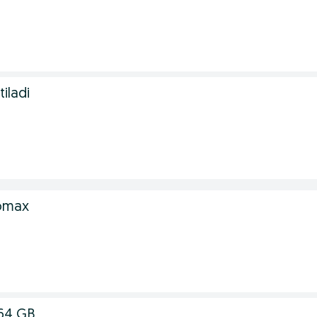
tiladi
omax
 64 GB