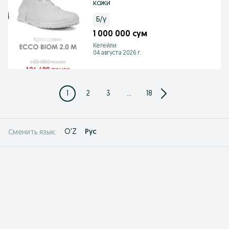
кожи
Б/у
1 000 000 сум
Кегейли
04 августа 2026 г.
1
2
3
...
18
O'Z
Рус
Сменить язык: