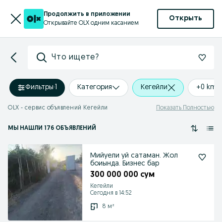
Продолжить в приложении
Открыть
Открывайте OLX одним касанием
Что ищете?
Фильтры
·
1
Категория
Кегейли
+0 km
OLX - сервис объявлений Кегейли
Показать Полностью
МЫ НАШЛИ 176 ОБЪЯВЛЕНИЙ
Мийуели уй сатаман. Жол
боиында. Бизнес бар
300 000 000 сум
Кегейли
Сегодня в 14:52
8 м²