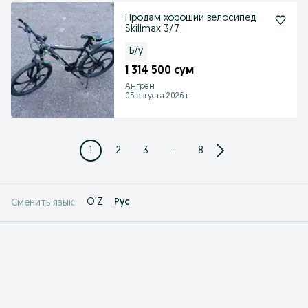
Продам хороший велосипед
Skillmax 3/7
Б/у
1 314 500 сум
Ангрен
05 августа 2026 г.
1
2
3
...
8
O'Z
Рус
Сменить язык: