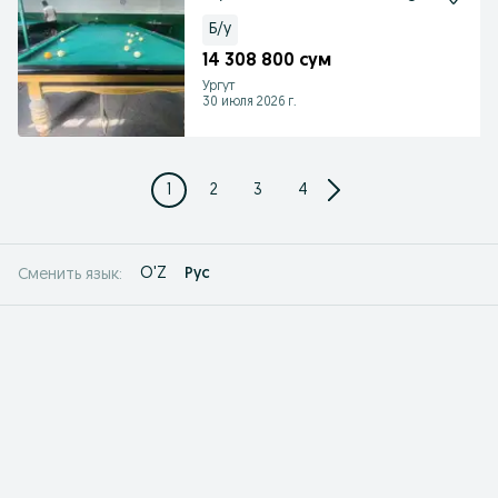
Б/у
14 308 800 сум
Ургут
30 июля 2026 г.
1
2
3
4
O'Z
Рус
Сменить язык: