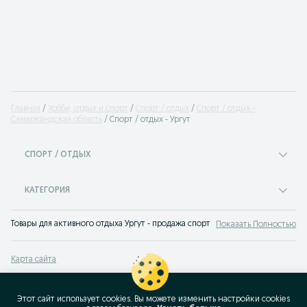
Главная
Хобби, отдых и спорт
Спорт / отдых
Спорт / отдых -
Самаркандская область
Спорт / отдых - Ургут
СПОРТ / ОТДЫХ
КАТЕГОРИЯ
Товары для активного отдыха Ургут - продажа спортинвентаря. Широкая база
Показать Полностью
Карта сайта
Карта регионов
Карта бизнес-страницы
Этот сайт использует cookies. Вы можете изменить настройки cookies