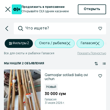
Продолжить в приложении
Открыть
Открывайте OLX одним касанием
Что ищете?
Фильтры
·
2
Охота / рыбалка
Галаасия
Все для охоты и рыбалки Галаасия
Показать Полностью
МЫ НАШЛИ 2 ОБЪЯВЛЕНИЯ
Qarmoqlar sotiladi baliq ovi
uchun
Новый
30 000 сум
Галаасия
31 июля 2026 г.