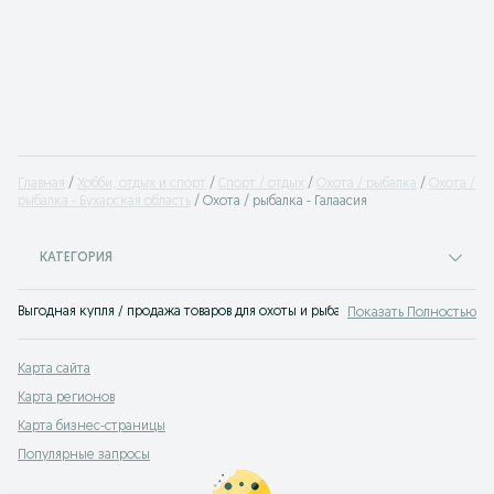
Главная
Хобби, отдых и спорт
Спорт / отдых
Охота / рыбалка
Охота /
рыбалка - Бухарская область
Охота / рыбалка - Галаасия
КАТЕГОРИЯ
Выгодная купля / продажа товаров для охоты и рыбалки Галаасия: оружие, сн
Показать Полностью
Карта сайта
Карта регионов
Карта бизнес-страницы
Популярные запросы