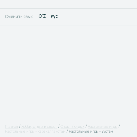
O'Z
Рус
Сменить язык:
Главная
Хобби, отдых и спорт
Спорт / отдых
Настольные игры
Настольные игры - Каракалпакстан
Настольные игры - Бустан