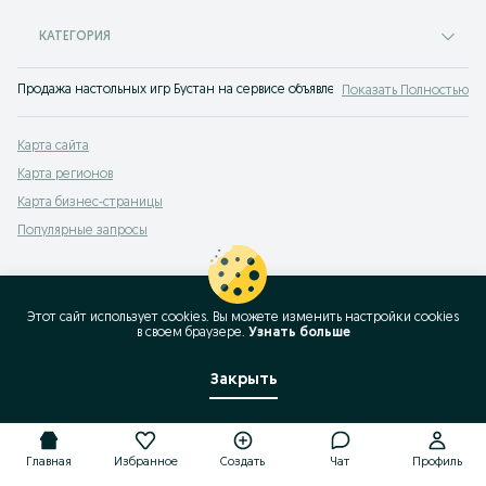
КАТЕГОРИЯ
Продажа настольных игр Бустан на сервисе объявлений OLX.uz Бустан - най
Показать Полностью
Карта сайта
Карта регионов
Карта бизнес-страницы
Популярные запросы
Этот сайт использует cookies. Вы можете изменить настройки cookies
в своeм браузере.
Узнать больше
Закрыть
Главная
Избранное
Создать
Чат
Профиль