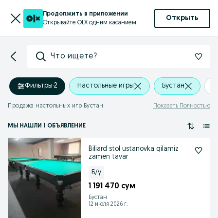
Продолжить в приложении
Открыть
Открывайте OLX одним касанием
Что ищете?
Фильтры
·
2
Настольные игры
Бустан
+
Продажа настольных игр Бустан
Показать Полностью
МЫ НАШЛИ 1 ОБЪЯВЛЕНИЕ
Biliard stol ustanovka qilamiz
zamen tavar
Б/у
1 191 470 сум
Бустан
12 июля 2026 г.