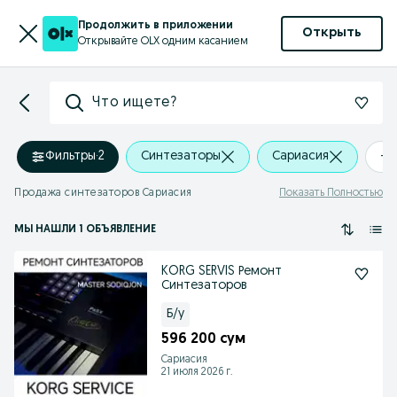
Продолжить в приложении
Открыть
Открывайте OLX одним касанием
Что ищете?
Фильтры
·
2
Синтезаторы
Сариасия
+0
Продажа синтезаторов Сариасия
Показать Полностью
МЫ НАШЛИ 1 ОБЪЯВЛЕНИЕ
KORG SERVIS Ремонт
Синтезаторов
Б/у
596 200 сум
Сариасия
21 июля 2026 г.