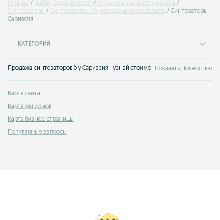
Главная
Хобби, отдых и спорт
Музыкальные инструменты
Синтезаторы
Синтезаторы - Сурхандарьинская область
Синтезаторы -
Сариасия
КАТЕГОРИЯ
Продажа синтезаторов б у Сариасия - узнай стоимость синтезатора на доск
Показать Полностью
Карта сайта
Карта регионов
Карта бизнес-страницы
Популярные запросы