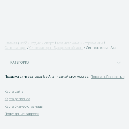
Главная
Хобби, отдых и спорт
Музыкальные инструменты
Синтезаторы
Синтезаторы - Бухарская область
Синтезаторы - Алат
КАТЕГОРИЯ
Продажа синтезаторов б у Алат - узнай стоимость синтезатора на доске об
Показать Полностью
Карта сайта
Карта регионов
Карта бизнес-страницы
Популярные запросы