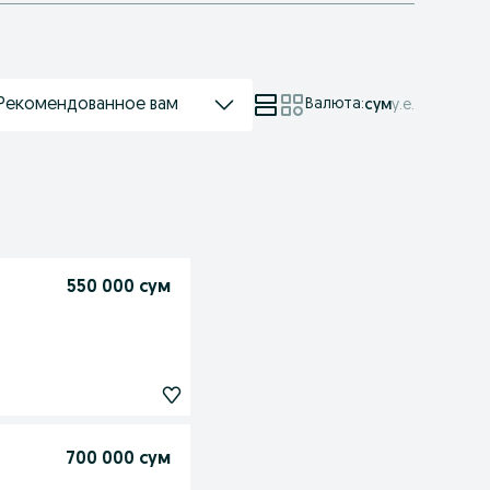
Рекомендованное вам
Валюта
:
сум
у.е.
550 000 сум
700 000 сум