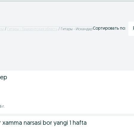
Сортировать по:
ры
Гитары - Ташкентская область
Гитары - Искандар
мер
 г.
 xamma narsasi bor yangi 1 hafta