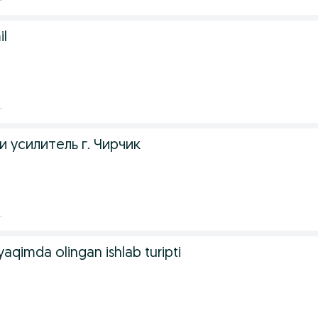
il
.
 усилитель г. Чирчик
.
yaqimda olingan ishlab turipti