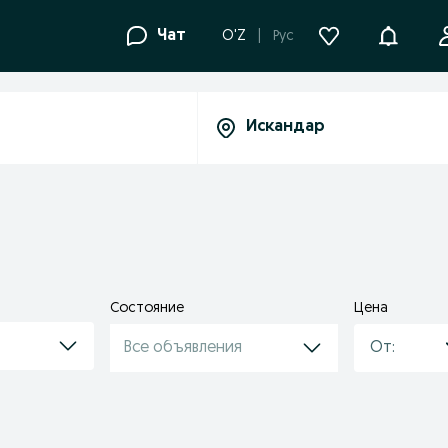
Уведомле
Чат
O'Z
Рус
Состояние
Цена
Все объявления