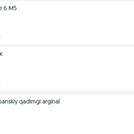
e 6 M5
.
к
.
spanskiy qadimgi arginal
.