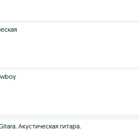
ческая
cowboy
 Gitara. Акустическая гитара.