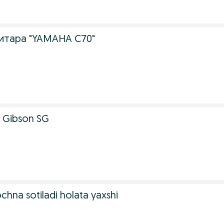
гитара "YAMAHA C70"
 Gibson SG
ochna sotiladi holata yaxshi