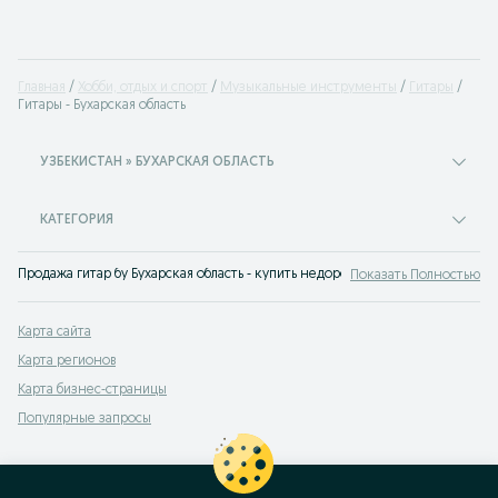
Главная
Хобби, отдых и спорт
Музыкальные инструменты
Гитары
Гитары - Бухарская область
УЗБЕКИСТАН » БУХАРСКАЯ ОБЛАСТЬ
КАТЕГОРИЯ
Продажа гитар бу Бухарская область - купить недорогую гитару на доске объ
Показать Полностью
Карта сайта
Карта регионов
Карта бизнес-страницы
Популярные запросы