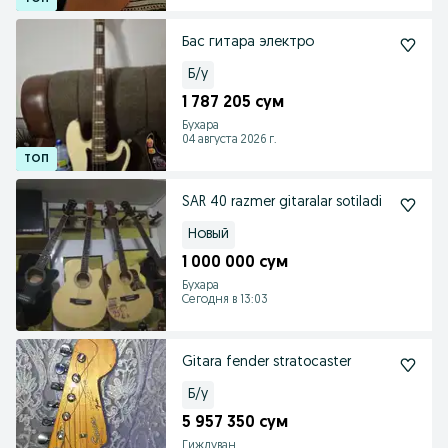
Бас гитара электро
Б/у
1 787 205 сум
Бухара
04 августа 2026 г.
SAR 40 razmer gitaralar sotiladi
Новый
1 000 000 сум
Бухара
Сегодня в 13:03
Gitara fender stratocaster
Б/у
5 957 350 сум
Гиждуван