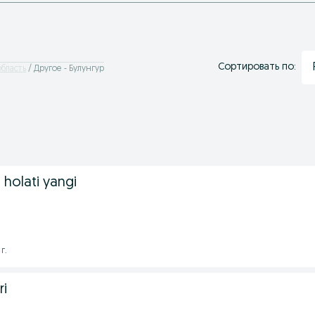
Сортировать по:
область
Другое - Булунгур
 holati yangi
г.
ri