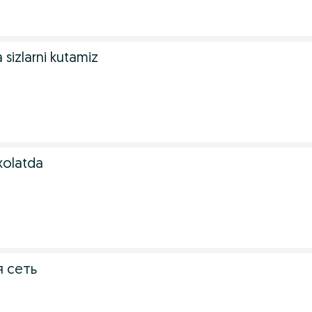
sizlarni kutamiz
xolatda
 сеть