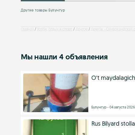
Другие товары Булунгур
Главная
Хобби, отдых и спорт
Другое
Другое - Самаркандская 
Мы нашли 4 объявления
Oʻt maydalagich
Булунгур - 04 августа 2026 
Rus Bilyard stolla