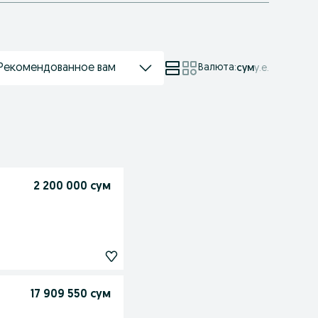
Рекомендованное вам
Валюта
:
сум
у.е.
2 200 000 сум
17 909 550 сум