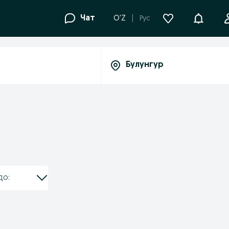
Уведомле
Чат
O'Z
Рус