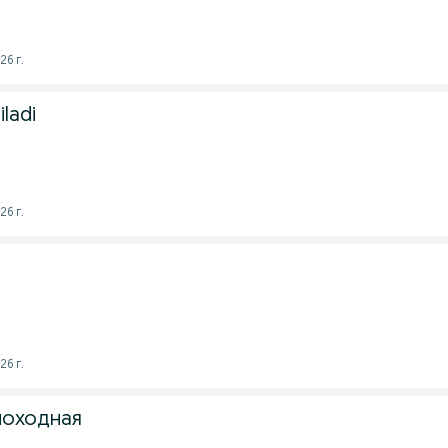
26 г.
iladi
26 г.
26 г.
походная