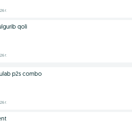
26 г.
lgurib qoli
26 г.
bulab p2s combo
26 г.
ent