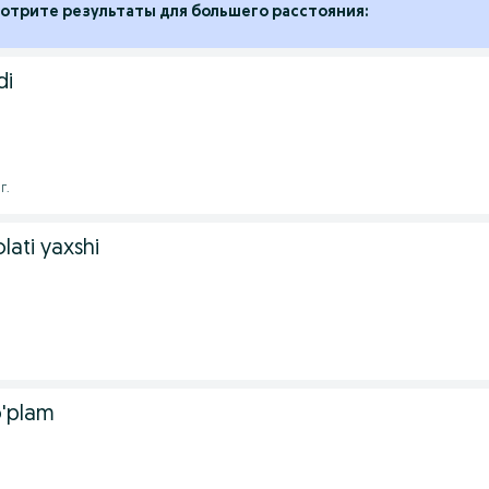
отрите результаты для большего расстояния:
di
г.
lati yaxshi
o'plam