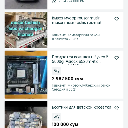
2024 - 24 000 км
Вывоз мусор musor musir
musor musir tashish xizmati
Ташкент, Алмазарский район
07 августа 2026 г.
Продается комплект, Ryzen 5
5600g, Asrock a520m-itx,
память dd4 16gb
Б/у
2 987 500 сум
Ташкент, Мирзо-Улугбекский район
Сегодня в 03:21
Бортики для детской кроватки
Б/у
100 000 сум