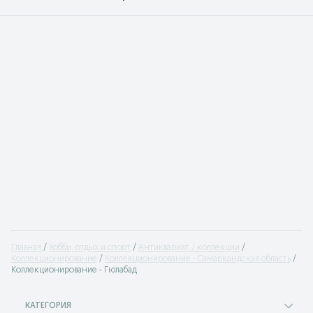
Главная
Хобби, отдых и спорт
Антиквариат / коллекции
Коллекционирование
Коллекционирование - Самаркандская область
Коллекционирование - Гюлабад
КАТЕГОРИЯ