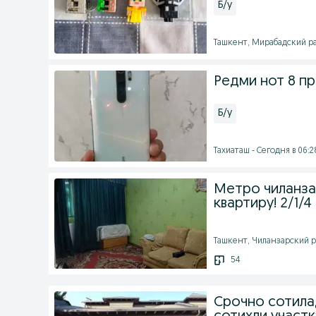
Б/у
Ташкент, Мирабадский ра
Редми нот 8 п
Б/у
Тахиаташ - Сегодня в 06:2
Метро чиланза
квартиру! 2/1/
Ташкент, Чиланзарский р
54
Срочно сотила