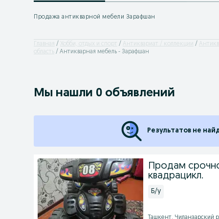
Продажа антикварной мебели Зарафшан
Главная
Хобби, отдых и спорт
Антиквариат / коллекции
Антикв
область
Антикварная мебель - Зарафшан
Мы нашли 0 объявлений
Результатов не най
Продам срочно
квадрацикл.
Б/у
Ташкент, Чиланзарский ра