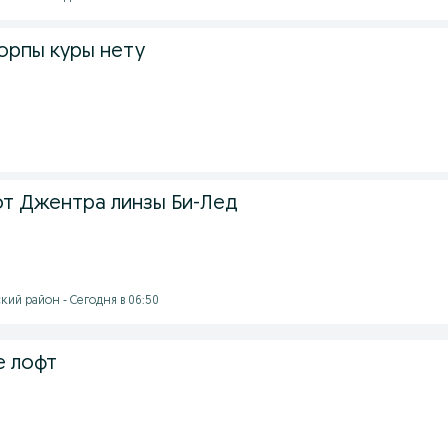
орпы куры нету
т Джентра линзы Би-Лед
кий район - Сегодня в 06:50
е лофт