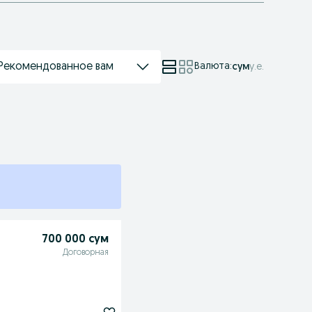
Рекомендованное вам
Валюта
:
сум
у.е.
700 000 сум
Договорная