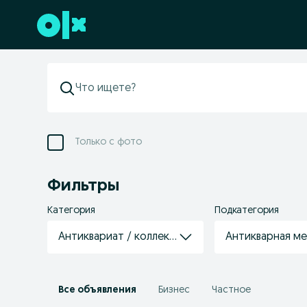
Перейти к нижнему колонтитулу
Только с фото
Фильтры
Категория
Подкатегория
Антиквариат / коллекции
Антикварная м
Все объявления
Бизнес
Частное