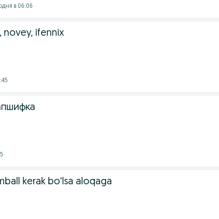
одня в 06:06
 novey, ifennix
:45
апшифка
15
imball kerak bo'lsa aloqaga