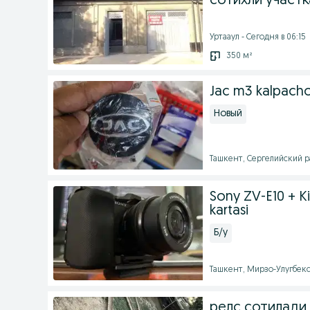
сотихли участк
Уртааул - Сегодня в 06:15
350 м²
Jac m3 kalpach
Новый
Ташкент, Сергелийский ра
Sony ZV-E10 + Ki
kartasi
Б/у
Ташкент, Мирзо-Улугбекс
релс сотилади