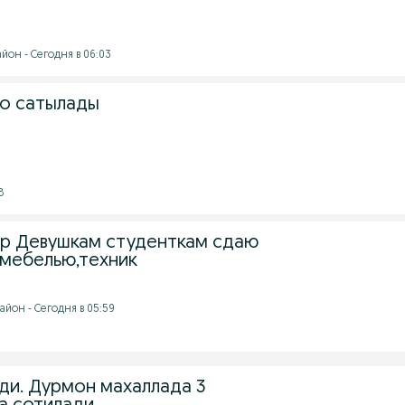
йон - Сегодня в 06:03
ро сатылады
8
р Девушкам студенткам сдаю
4 мебелью,техник
айон - Сегодня в 05:59
ди. Дурмон махаллада 3