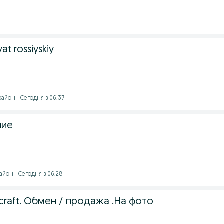
3
t rossiyskiy
айон - Сегодня в 06:37
ние
йон - Сегодня в 06:28
ecraft. Обмен / продажа .На фото