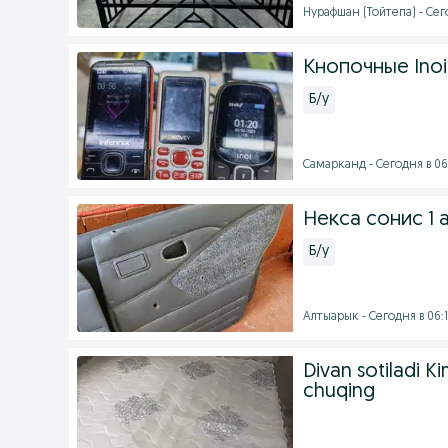
Нурафшан (Тойтепа) - Сег
Кнопочные Inoi,
Б/у
Самарканд - Сегодня в 06
Некса сонис 1 
Б/у
Алтыарык - Сегодня в 06:
Divan sotiladi K
chuqing