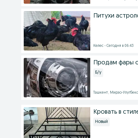
Питухи астрол
Келес - Сегодня в 06:43
Продам фары о
Б/у
Ташкент, Мирзо-Улугбекс
Кровать в стил
Новый