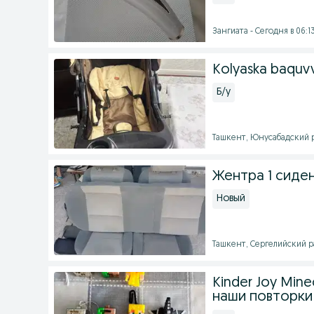
Зангиата - Сегодня в 06:1
Kolyaska baquvva
Б/у
Ташкент, Юнусабадский р
Жентра 1 сиде
Новый
Ташкент, Сергелийский ра
Kinder Joy Min
наши повторки