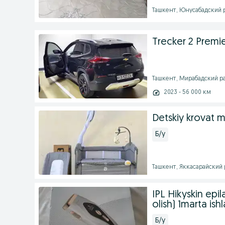
Ташкент, Юнусабадский р
Trecker 2 Premie
Ташкент, Мирабадский ра
2023 - 56 000 км
Detskiy krovat m
Б/у
Ташкент, Яккасарайский 
IPL Hikyskin epil
olish) 1marta ishl
Б/у