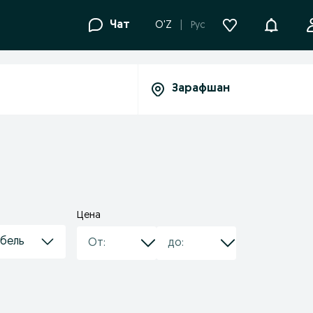
Уведомле
Чат
O'Z
Рус
Цена
ебель