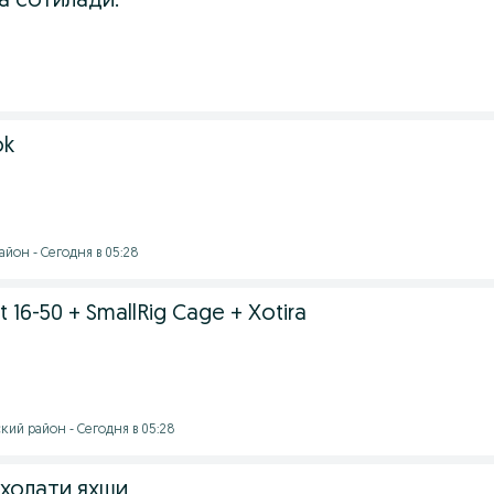
а сотилади.
ok
йон - Сегодня в 05:28
t 16-50 + SmallRig Cage + Xotira
кий район - Сегодня в 05:28
 холати яхши