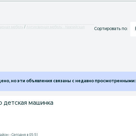
арная мебель
Антикварная мебель - Навоийская
Сортировать по:
дено, но эти объявления связаны с недавно просмотренными:
 детская машинка
йон - Сегодня в 05:51