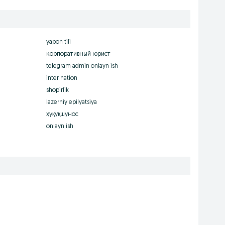
yapon tili
корпоративный юрист
telegram admin onlayn ish
inter nation
shopirlik
lazerniy epilyatsiya
ҳуқуқшунос
onlayn ish