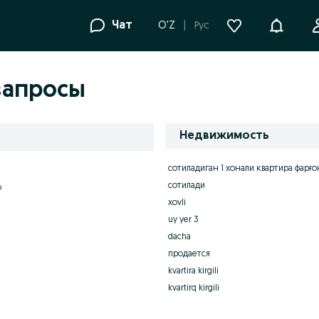
Уведомле
Чат
O'Z
Рус
запросы
Недвижимость
сотиладиган 1 хонали квартира фарғо
сотилади
o
xovli
uy yer 3
dacha
продается
kvartira kirgili
kvartirq kirgili