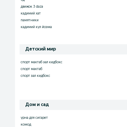
3д
движок 3 daza
кадимий хат
памятники
кадимий кул йозма
Детский мир
спорт мактаб зал кидбокс
спорт мактаб
спорт зал кидбокс
Дом и сад
урна для сигарет
комод