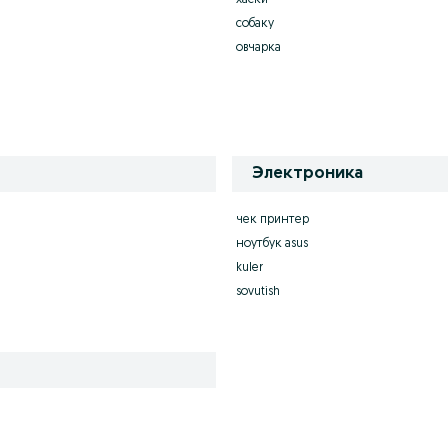
хаски
собаку
овчарка
Электроника
чек принтер
ноутбук asus
kuler
sovutish