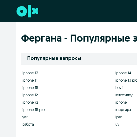
Перейти к нижнему колонтитулу
Фергана - Популярные 
Популярные запросы
iphone 13
iphone 14
iphone 11
iphone 13 pr
iphone 15
hovli
iphone 12
велосипед
iphone xs
iphone
iphone 15 pro
квартира
yer
ipad
работа
uy