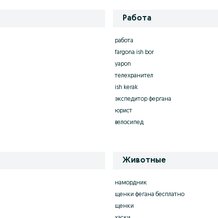
Работа
работа
fargona ish bor
yapon
телехранител
ish kerak
экспедитор фергана
юрист
велосипед
Животные
намордник
щенки фегана бесплатно
щенки