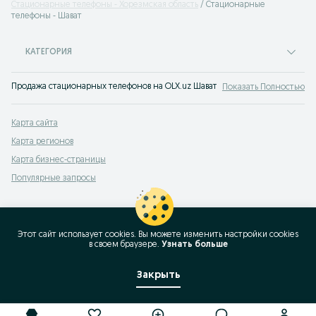
Стационарные телефоны - Хорезмская область
Стационарные
телефоны - Шават
КАТЕГОРИЯ
Продажа стационарных телефонов на OLX.uz Шават — лучшие цены на прово
Показать Полностью
Карта сайта
Карта регионов
Карта бизнес-страницы
Популярные запросы
Этот сайт использует cookies. Вы можете изменить настройки cookies
в своeм браузере.
Узнать больше
Закрыть