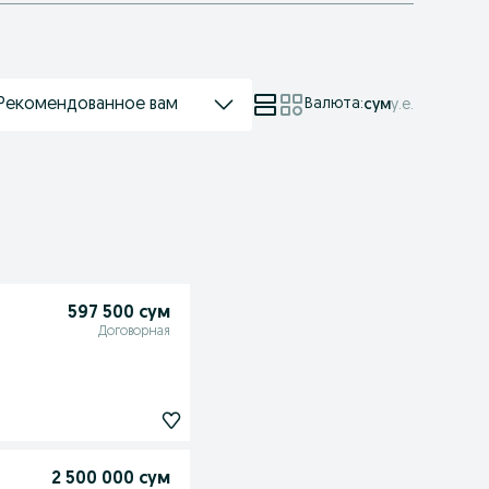
Рекомендованное вам
Валюта
:
сум
у.е.
597 500 сум
Договорная
2 500 000 сум