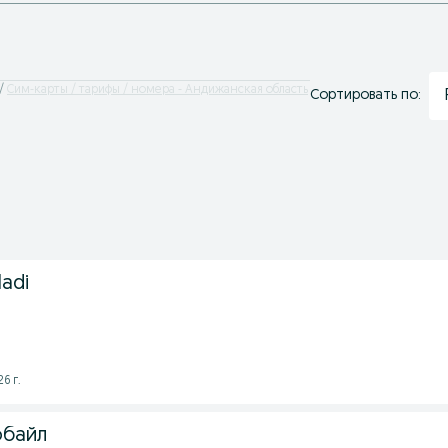
Сим-карты / тарифы / номера - Андижанская область
Сортировать по:
ladi
6 г.
обайл