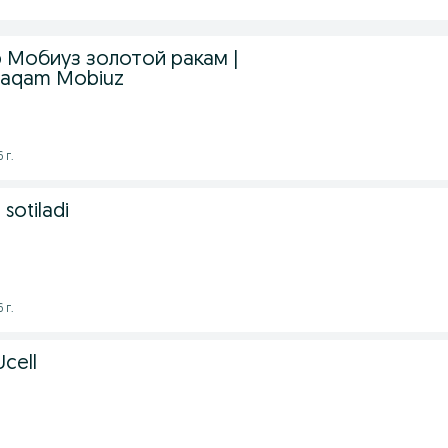
 Мобиуз золотой ракам |
raqam Mobiuz
 г.
sotiladi
 г.
Ucell