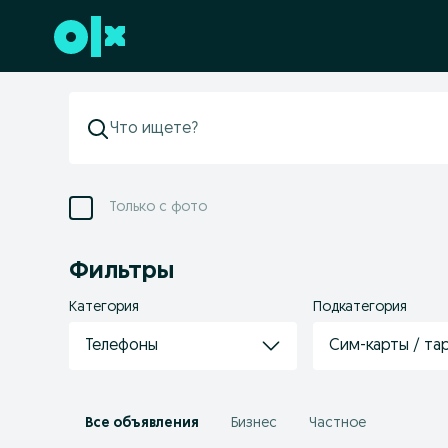
Перейти к нижнему колонтитулу
Только с фото
Фильтры
Категория
Подкатегория
Телефоны
Сим-карты / та
Все объявления
Бизнес
Частное