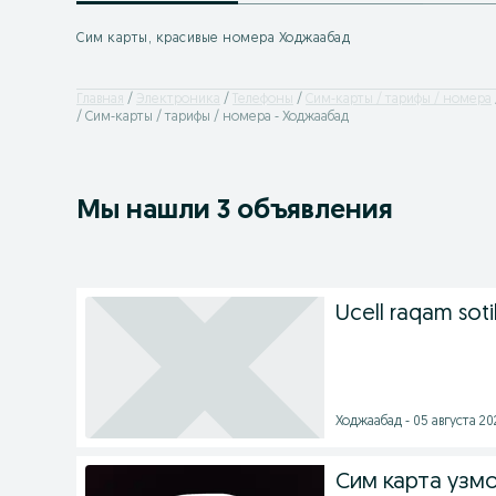
Сим карты, красивые номера Ходжаабад
Главная
Электроника
Телефоны
Сим-карты / тарифы / номера
Сим-карты / тарифы / номера - Ходжаабад
Мы нашли 3 объявления
Ucell raqam soti
Ходжаабад - 05 августа 202
Сим карта узм