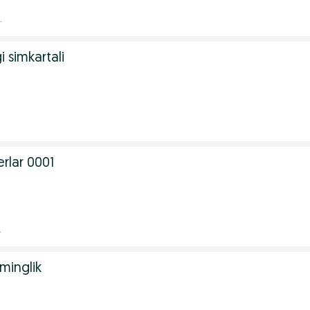
.
i simkartali
.
rlar 0001
.
 minglik