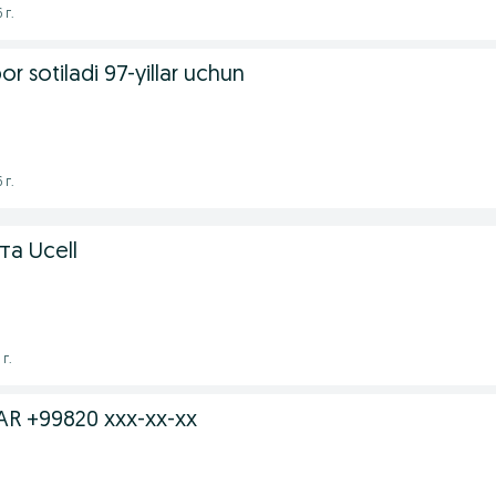
 г.
r sotiladi 97-yillar uchun
 г.
а Ucell
г.
R +99820 xxx-xx-xx