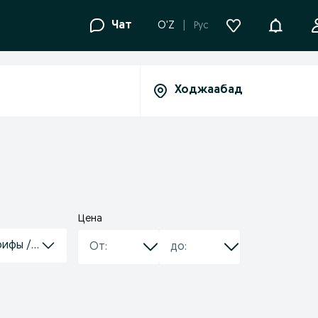
Уведомле
Чат
O'Z
Рус
Цена
рифы / номера