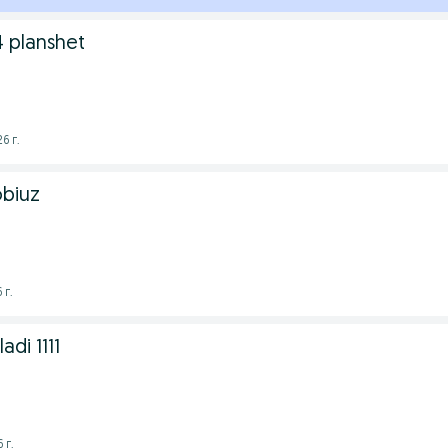
 planshet
6 г.
obiuz
 г.
adi 1111
 г.