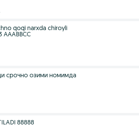
.
chno qoqi narxda chiroyli
 93 AAABBCC
.
ди срочно озими номимда
.
TILADI 88888