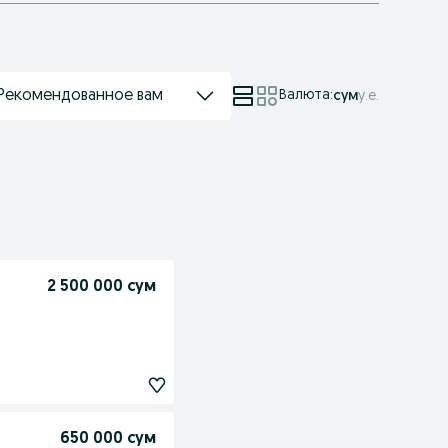
Рекомендованное вам
Валюта
:
сум
у.е.
2 500 000 сум
650 000 сум