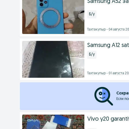
Samsung A52 за
Б/у
Тахтакупыр - 04 августа 20
Samsung A12 satil
Б/у
Тахтакупыр - 01 августа 20
Сохра
Если по
Vivo y20 garanti