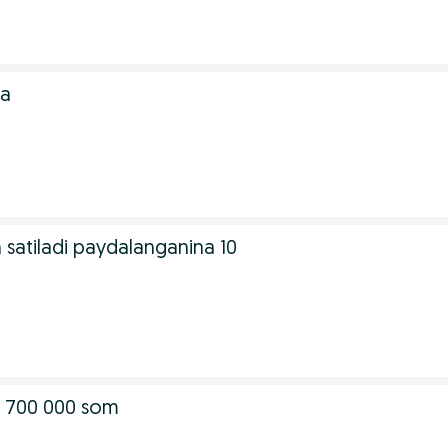
na
 satiladi paydalanganina 10
b 700 000 som