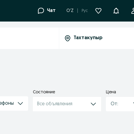
Уведомле
Чат
O'Z
Рус
Состояние
Цена
лефоны
Все объявления