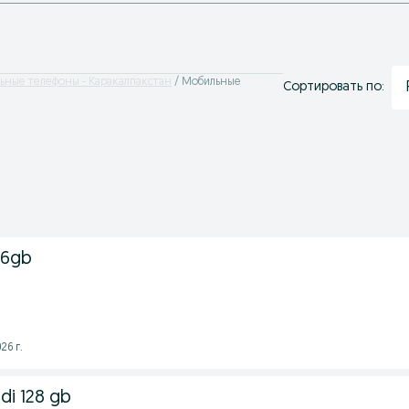
ьные телефоны - Каракалпакстан
Мобильные
Сортировать по:
56gb
26 г.
adi 128 gb