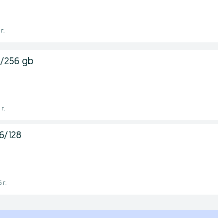
г.
8/256 gb
г.
6/128
 г.