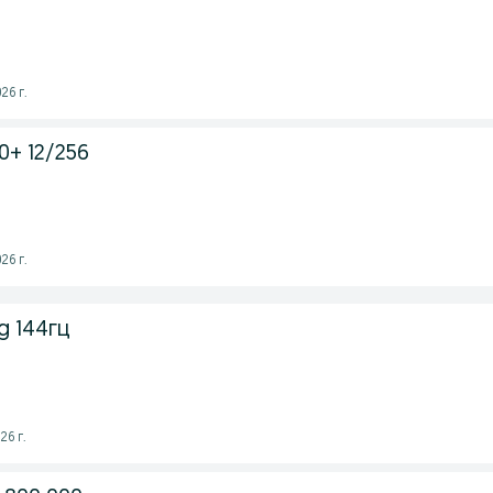
26 г.
0+ 12/256
26 г.
g 144гц
26 г.