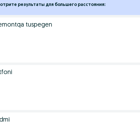
отрите результаты для большего расстояния:
remontqa tuspegen
tfoni
edmi