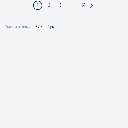
1
2
3
...
61
O'Z
Рус
Сменить язык: