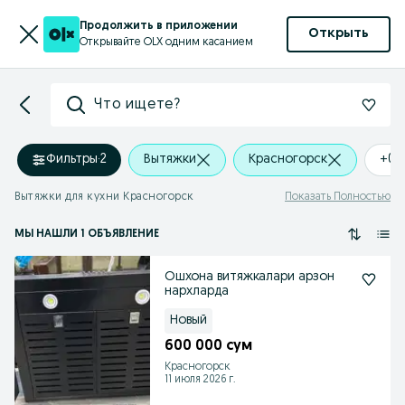
Продолжить в приложении
Открыть
Открывайте OLX одним касанием
Что ищете?
Фильтры
·
2
Вытяжки
Красногорск
+0 
Вытяжки для кухни Красногорск
Показать Полностью
МЫ НАШЛИ 1 ОБЪЯВЛЕНИЕ
Ошхона витяжкалари арзон
нархларда
Новый
600 000 сум
Красногорск
11 июля 2026 г.