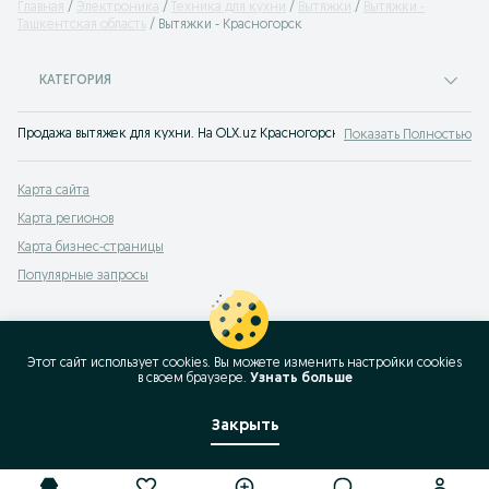
Главная
Электроника
Техника для кухни
Вытяжки
Вытяжки -
Ташкентская область
Вытяжки - Красногорск
КАТЕГОРИЯ
Продажа вытяжек для кухни. На OLX.uz Красногорск всегда широкий выбор 
Показать Полностью
Карта сайта
Карта регионов
Карта бизнес-страницы
Популярные запросы
Этот сайт использует cookies. Вы можете изменить настройки cookies
в своeм браузере.
Узнать больше
Закрыть