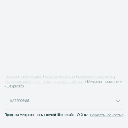
Главная
Электроника
Техника для кухни
Микроволновые печи
Микроволновые печи - Кашкадарьинская область
Микроволновые печи
- Шахрисабз
КАТЕГОРИЯ
Продажа микроволновых печей Шахрисабз - OLX.uz: купить микроволновку 
Показать Полностью