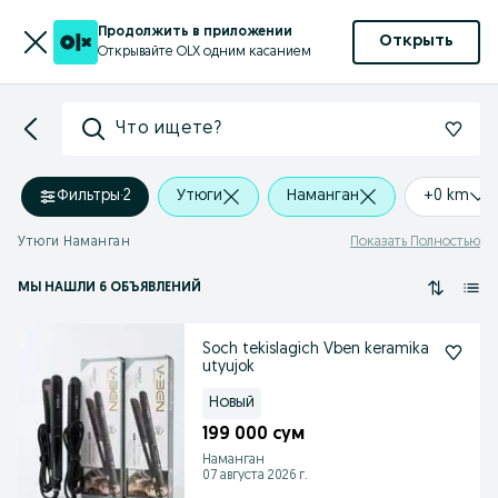
Продолжить в приложении
Открыть
Открывайте OLX одним касанием
Что ищете?
Фильтры
·
2
Утюги
Наманган
+0 km
Утюги Наманган
Показать Полностью
МЫ НАШЛИ 6 ОБЪЯВЛЕНИЙ
Soch tekislagich Vben keramika
utyujok
Новый
199 000 сум
Наманган
07 августа 2026 г.