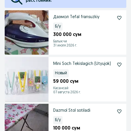
расстояния:
Дазмол Tefal fransuzkiy
Б/у
300 000 сум
Балыкчи
31 июля 2026 г.
Mini Soch Tekislagich (Utyujok)
Новый
59 000 сум
Касансай
07 августа 2026 г.
Dazmol Stol sotiladi
Б/у
100 000 сум