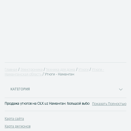
Главная
Электроника
Техника для дома
Утюги
Утюги -
Наманганская область
Утюги - Наманган
КАТЕГОРИЯ
Продажа утюгов на OLX.uz Наманган: большой выбор и низкие цены. Утюги от
Показать Полностью
Карта сайта
Карта регионов