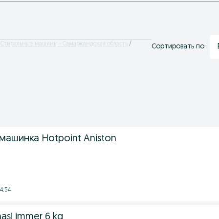
Стиральные машины - Самаркандская область
Сортировать по:
ашинка Hotpoint Aniston
4:54
nasi immer 6 kg