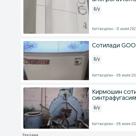
Б/у
Каттакурган - 12 июля 2026
Сотилади GOO
Б/у
Каттакурган - 08 июля 202
Кирмошин соти
синтрафугасия
Б/у
Каттакурган - 08 июля 202