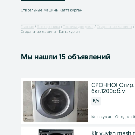
Стиральные машины Каттакурган
Главная
Электроника
Техника для дома
Стиральные машины
Стиральные машины - Каттакурган
Мы нашли 15 объявлений
СРОЧНО! Стир.м
6кг.1200об.м
Б/у
Каттакурган - Сегодня в 0
Kir yuvish mashi