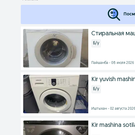
Посм
Стиральная ма
Б/у
Пайшанба - 08 июля 2026 
Kir yuvish mashi
Б/у
Иштыхан - 02 августа 2026
Kir mashina soti