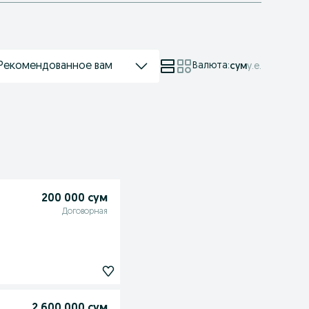
Рекомендованное вам
Валюта
:
сум
у.е.
200 000 сум
Договорная
2 600 000 сум