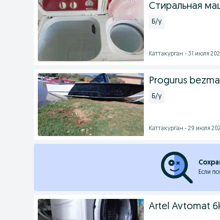
Стиральная ма
Б/у
Каттакурган - 31 июля 202
Progurus bezma
Б/у
Каттакурган - 29 июля 202
Сохра
Если по
Artel Avtomat 6