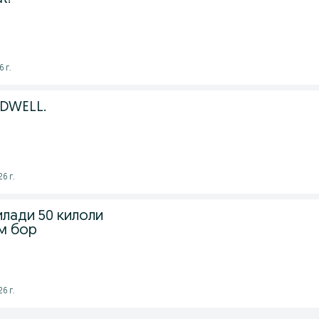
 г.
DWELL.
6 г.
лади 50 килоли
м бор
6 г.