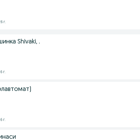
6 г.
нка Shivaki, .
6 г.
олавтомат)
6 г.
инаси