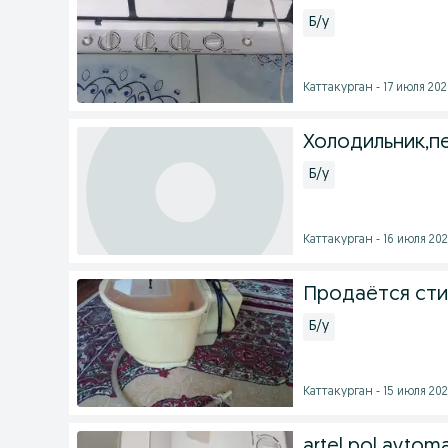
Б/у
Каттакурган - 17 июля 2026
Холодильник,п
Б/у
Каттакурган - 16 июля 202
Продаётся сти
Б/у
Каттакурган - 15 июля 202
artel pol avtoma