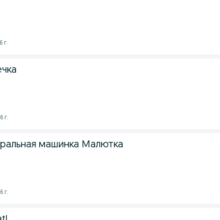
 г.
ечка
6 г.
ральная машинка Малютка
6 г.
t!