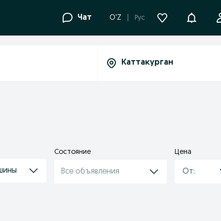
Уведомле
Чат
O'Z
Рус
Состояние
Цена
шины
Все объявления