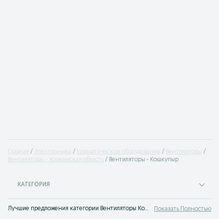
Главная
Электроника
Климатическое оборудование
Вентиляторы
Вентиляторы - Хорезмская область
Вентиляторы - Кошкупыр
КАТЕГОРИЯ
Лучшие предложения категории Вентиляторы Кошкупыр. Большой выбор товаров и услуг по выгодным ценам на OLX! Множество предложений на OLX.uz!
Показать Полностью