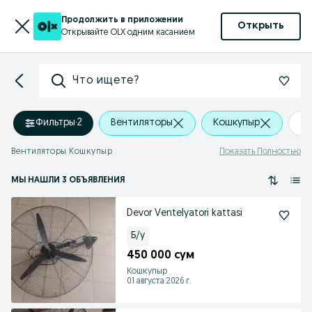
Продолжить в приложении
Открыть
Открывайте OLX одним касанием
Что ищете?
Фильтры
·
2
Вентиляторы
Кошкупыр
+0
Вентиляторы Кошкупыр
Показать Полностью
МЫ НАШЛИ 3 ОБЪЯВЛЕНИЯ
Devor Ventelyatori kattasi
Б/у
450 000 сум
Кошкупыр
01 августа 2026 г.