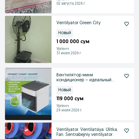
02 августа 2026 г.
Ventilyator Green City
Новый
1 000 000 сум
Ургенч
31 июля 2026 г.
Вентилятор мини
кондиционер – идеальный
вариант для охлаждения
воздуха
Новый
119 000 сум
Ургенч
29 июля 2026 г.
Ventilyator. Ventilatsiya. Ulitka.
Fan. Sentrabejniy ventilyator.