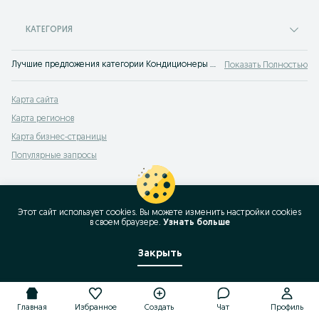
КАТЕГОРИЯ
Лучшие предложения категории Кондиционеры Яйпан. Большой выбор товаров и услуг по выгодным ценам на OLX! Множество предложений на OLX.uz!
Показать Полностью
Карта сайта
Карта регионов
Карта бизнес-страницы
Популярные запросы
Этот сайт использует cookies. Вы можете изменить настройки cookies
в своeм браузере.
Узнать больше
Закрыть
Главная
Избранное
Создать
Чат
Профиль