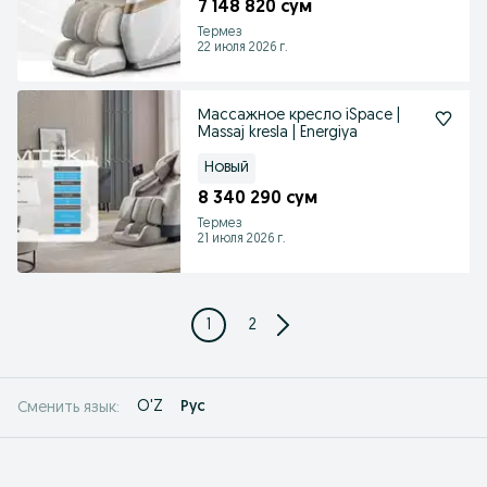
7 148 820 сум
Термез
22 июля 2026 г.
Массажное кресло iSpace |
Massaj kresla | Energiya
Новый
8 340 290 сум
Термез
21 июля 2026 г.
1
2
O'Z
Рус
Сменить язык: