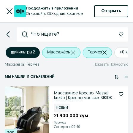
Продолжить в приложении
Открыть
Открывайте OLX одним касанием
Что ищете?
Фильтры
·
2
Массажёры
Термез
+0 km
Массажёры Термез
Показать Полностью
МЫ НАШЛИ 11 ОБЪЯВЛЕНИЙ
Массажное Кресло. Massaj
kreslo | Кресло массаж SIKIDKA
RELASSO FIONA
Новый
21 900 000 сум
Термез
Сегодня в 09:40