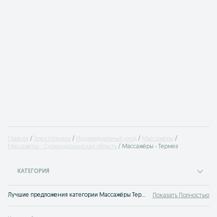
Главная
Электроника
Индивидуальный уход
Массажёры
Массажёры - Сурхандарьинская область
Массажёры - Термез
КАТЕГОРИЯ
Лучшие предложения категории Массажёры Термез. Большой выбор товаров и услуг по выгодным ценам на OLX! Множество предложений на OLX.uz!
Показать Полностью