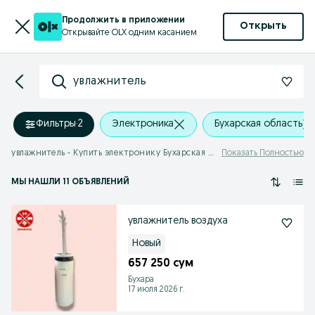
Продолжить в приложении
Открыть
Открывайте OLX одним касанием
увлажнитель
Фильтры
·
2
Электроника
Бухарская область
увлажнитель - Купить электронику Бухарская область
Показать Полностью
МЫ НАШЛИ 11 ОБЪЯВЛЕНИЙ
увлажнитель воздуха
Новый
657 250 сум
Бухара
17 июля 2026 г.