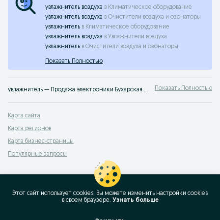
увлажнитель воздуха
в
Климатическое оборудование
увлажнитель воздуха
в
Очистители воздуха и озонаторы
увлажнитель
в
Климатическое оборудование
увлажнитель воздуха
в
Увлажнители воздуха
увлажнитель
в
Очистители воздуха и озонаторы
Показать Полностью
Показать Полностью
увлажнитель — Продажа электроники Бухарская область ✔️ Большой выбор новых и б/у смартфонов, наушников и аксессуаров по выгодным ценам ☝ Проверенные предложения на OLX.uz
Карта сайта
Карта регионов
Карта бизнес-страницы
Популярные запросы
Этот сайт использует cookies. Вы можете изменить настройки cookies
в своeм браузере.
Узнать больше