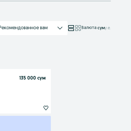
Рекомендованное вам
Валюта
:
сум
у.е.
135 000 сум