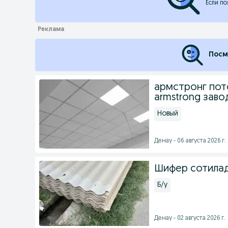
Если по
Посм
армстронг пото
armstrong заво
Новый
Денау - 06 августа 2026 г.
Шифер сотилад
Б/у
Денау - 02 августа 2026 г.