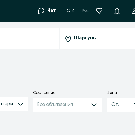
Уведомле
Чат
O'Z
Рус
Состояние
Цена
атериалы
Все объявления