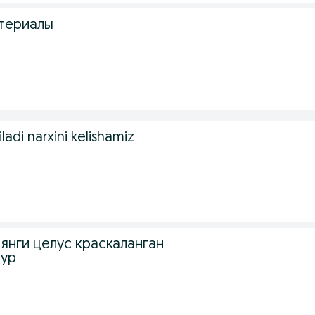
териалы
iladi narxini kelishamiz
янги целус краскаланган
зур