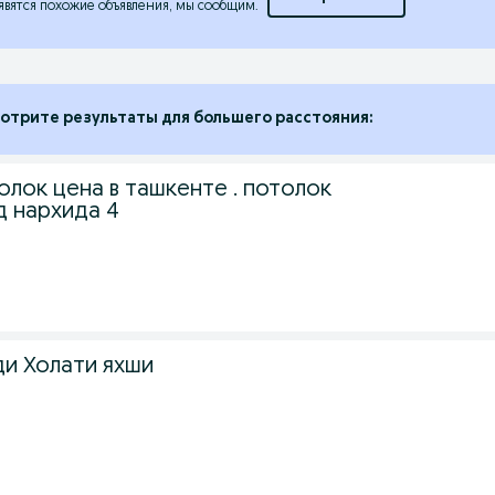
явятся похожие объявления, мы сообщим.
отрите результаты для большего расстояния:
лок цена в ташкенте . потолок
д нархида 4
и Холати яхши