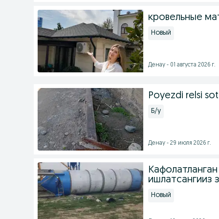
кровельные ма
Новый
Денау - 01 августа 2026 г.
Poyezdi relsi sot
Б/у
Денау - 29 июля 2026 г.
Кафолатланган 
ишлатсангииз 
Новый