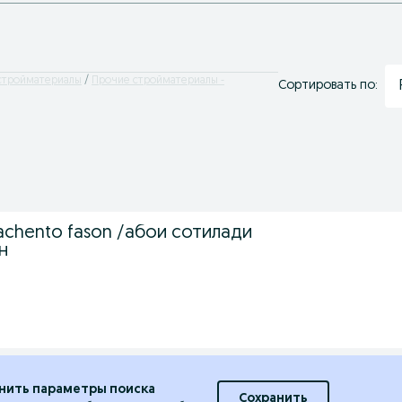
стройматериалы
Прочие стройматериалы -
Сортировать по:
atachento fason /абои сотилади
н
нить параметры поиска
Сохранить