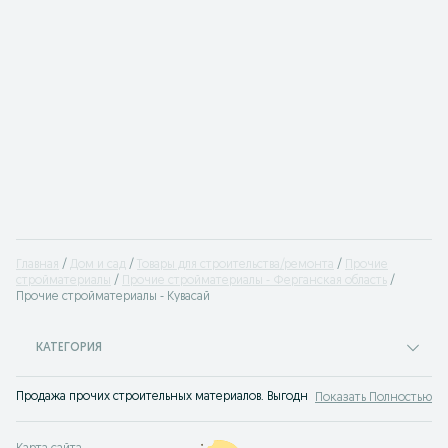
Главная
Дом и сад
Товары для строительства/ремонта
Прочие
стройматериалы
Прочие стройматериалы - Ферганская область
Прочие стройматериалы - Кувасай
КАТЕГОРИЯ
Продажа прочих строительных материалов. Выгодные предложения купить др
Показать Полностью