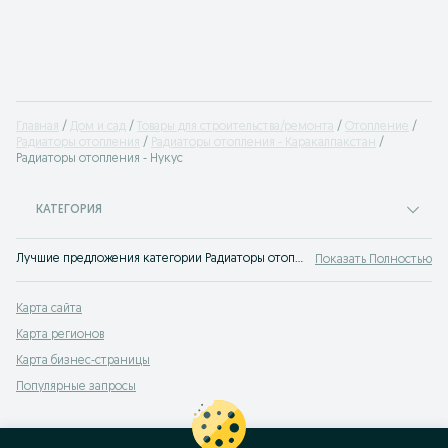
Главная
Дом и сад
Товары для строительства/ремонта
Отопление
Радиаторы отопления
Радиаторы отопления - Каракалпакстан
Радиаторы отопления - Нукус
КАТЕГОРИЯ
Лучшие предложения категории Радиаторы отопления Нукус. Большой выбор товаров и услуг по выгодным ценам на OLX! Множество предложений на OLX.uz!
Показать Полностью
Карта сайта
Карта регионов
Карта бизнес-страницы
Популярные запросы