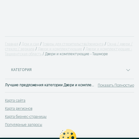
Главная
Дом и сад
Товары для строительства/ремонта
Окна / двери /
стеклo / зеркала
Двери и комплектующие
Двери и комплектующие -
Ташкентская область
Двери и комплектующие - Ташморе
КАТЕГОРИЯ
Лучшие предложения категории Двери и комплектующие Ташморе. Большой выбор товаров и услуг по выгодным ценам на OLX! Множество предложений на OLX.uz!
Показать Полностью
Карта сайта
Карта регионов
Карта бизнес-страницы
Популярные запросы