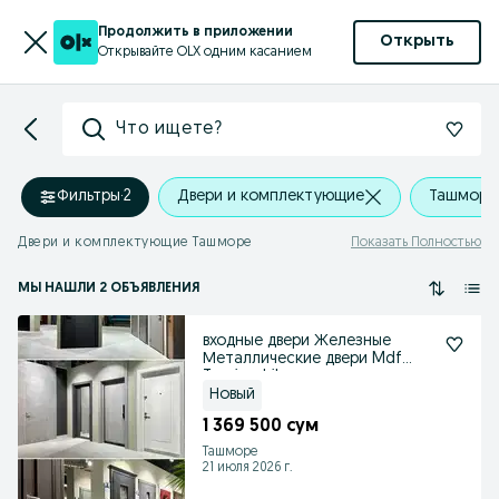
Продолжить в приложении
Открыть
Открывайте OLX одним касанием
Что ищете?
Фильтры
·
2
Двери и комплектующие
Ташморе
Двери и комплектующие Ташморе
Показать Полностью
МЫ НАШЛИ 2 ОБЪЯВЛЕНИЯ
входные двери Железные
Металлические двери Mdf
Temir eshik
Новый
1 369 500 сум
Ташморе
21 июля 2026 г.