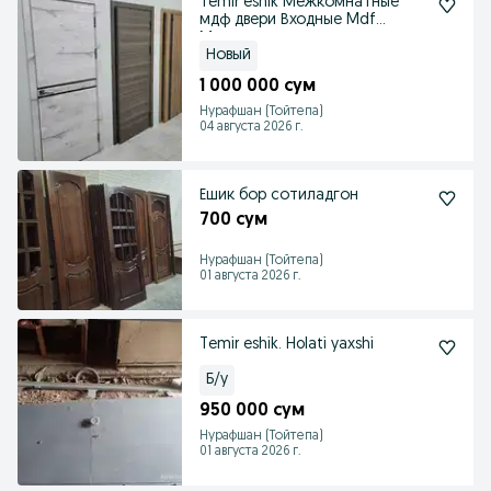
Temir eshik Межкомнатные
мдф двери Входные Mdf
Металлические двери
Новый
1 000 000 сум
Нурафшан (Тойтепа)
04 августа 2026 г.
Ешик бор сотиладгон
700 сум
Нурафшан (Тойтепа)
01 августа 2026 г.
Temir eshik. Holati yaxshi
Б/у
950 000 сум
Нурафшан (Тойтепа)
01 августа 2026 г.