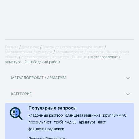
Главная
Дом и сад
Товары для строительства/ремонта
Металлопрокат / арматура
Металлопрокат / арматура - Ташкентская
область
Металлопрокат / арматура - Ташкент
Металлопрокат /
арматура - Яшнабадский район
МЕТАЛЛОПРОКАТ / АРМАТУРА
КАТЕГОРИЯ
Популярные запросы
кладочный раствор
флянцевая задвижка
круг 40мм у8
профиль лист
труба пнд 50
арматура
лист
флянцевая задвижки