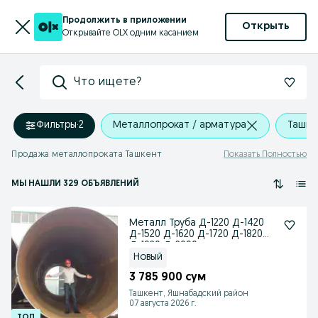
Продолжить в приложении
Открыть
Открывайте OLX одним касанием
Что ищете?
Фильтры
·
2
Металлопрокат / арматура
Ташке
Продажа металлопроката Ташкент
Показать Полностью
МЫ НАШЛИ 329 ОБЪЯВЛЕНИЙ
Металл Труба Д-1220 Д-1420
Д-1520 Д-1620 Д-1720 Д-1820
Д-1920 Д-2000
Новый
3 785 900 сум
Ташкент, Яшнабадский район
07 августа 2026 г.