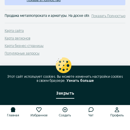
Показать Полностью
Продажа металлопроката и арматуры. На доске объявлений OLX.uz Ташкент
Показать Полностью
Карта сайта
Карта регионов
Карта бизнес-страницы
Популярные запросы
Этот сайт использует cookies. Вы можете изменить настройки cookies
в своeм браузере.
Узнать больше
Закрыть
Главная
Избранное
Создать
Чат
Профиль