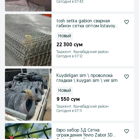
Сегодня в 07:43
tosh setka gabion сварная
габион сетка оптом listavoy
setka list
Новый
22 300 сум
Ташкент, Яшнабадский район
Сегодня в 07:12
Kuydirilgan sim \ проволока
гладкая \ kuygan sim \ ver sim
Новый
9 550 сум
Ташкент, Яшнабадский район
Сегодня в 07:11
Евро забор 3Д Сетка
ограждения Yevro Zabor 3D