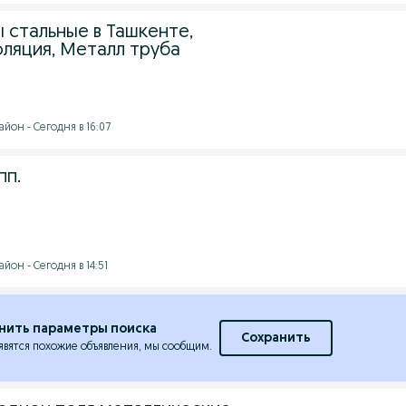
 стальные в Ташкенте,
оляция, Металл труба
йон - Сегодня в 16:07
пп.
йон - Сегодня в 14:51
нить параметры поиска
Сохранить
явятся похожие объявления, мы сообщим.