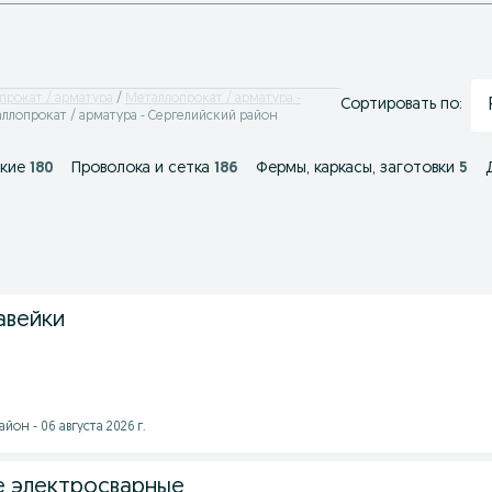
прокат / арматура
Металлопрокат / арматура -
Сортировать по:
ллопрокат / арматура - Сергелийский район
кие
180
Проволока и сетка
186
Фермы, каркасы, заготовки
5
авейки
он - 06 августа 2026 г.
е электросварные