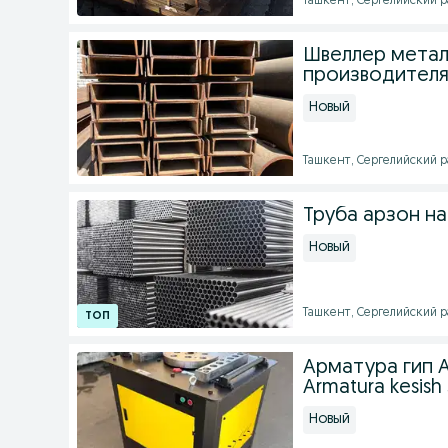
Ташкент, Сергелийский ра
Швеллер метал
производителя
Новый
Ташкент, Сергелийский ра
Труба арзон н
Новый
Ташкент, Сергелийский рай
Арматура гип 
Armatura kesish
Новый