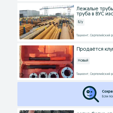
Лежалые трубы
труба в ВУС из
Б/у
Ташкент, Сергелийский ра
Продаётся клу
Новый
Ташкент, Сергелийский ра
Сохра
Если по