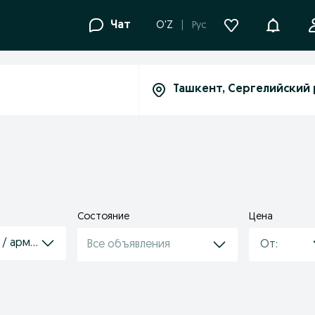
Уведомле
Чат
O'Z
Рус
Состояние
Цена
 / арматура
Все объявления