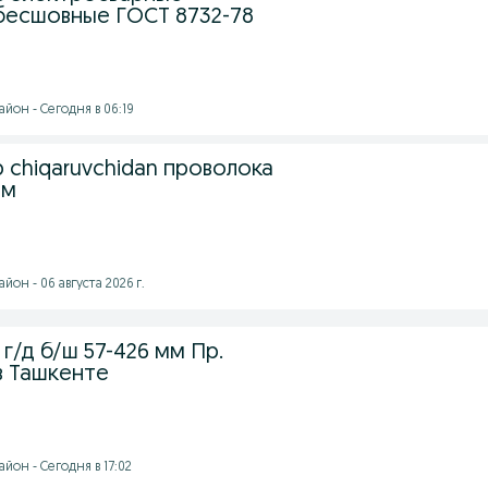
есшовные ГОСТ 8732-78
йон - Сегодня в 06:19
b chiqaruvchidan проволока
им
он - 06 августа 2026 г.
 г/д б/ш 57-426 мм Пр.
в Ташкенте
йон - Сегодня в 17:02