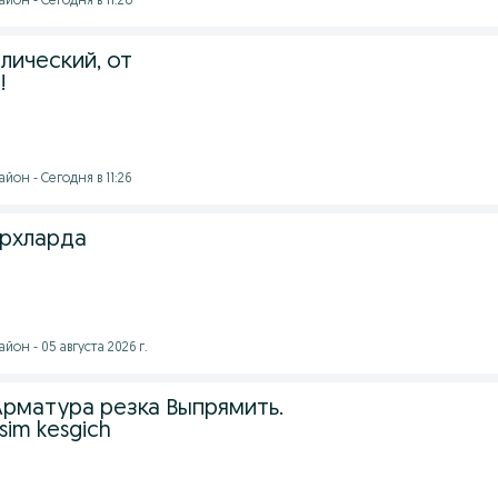
йон - Сегодня в 11:28
лический, от
!
йон - Сегодня в 11:26
архларда
он - 05 августа 2026 г.
Арматура резка Выпрямить.
 sim kesgich