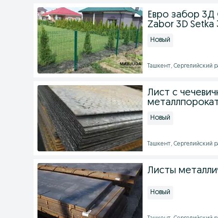
Евро забор 3Д
Zabor 3D Setka
Новый
Ташкент, Сергелийский ра
Лист с чечевич
металлпорокат
Новый
Ташкент, Сергелийский ра
Листы металли
Новый