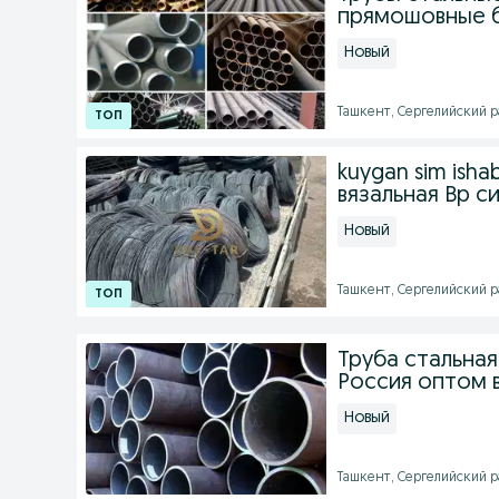
прямошовные б
Новый
Ташкент, Сергелийский ра
kuygan sim isha
вязальная Вр с
Новый
Ташкент, Сергелийский рай
Труба стальная
Россия оптом 
Новый
Ташкент, Сергелийский ра