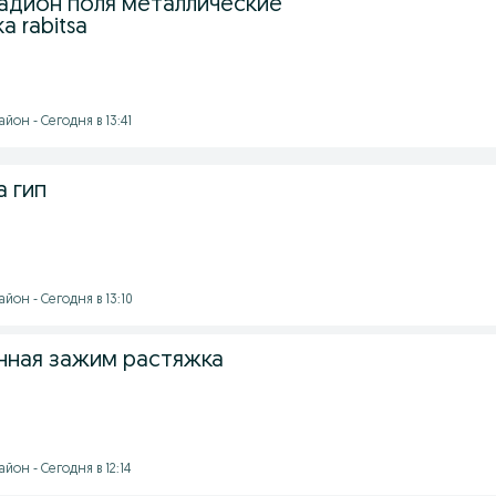
тадион поля металлические
a rabitsa
йон - Сегодня в 13:41
а гип
йон - Сегодня в 13:10
нная зажим растяжка
йон - Сегодня в 12:14