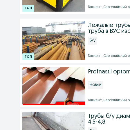
Ташкент, Сергелийский ра
Лежалые трубы
труба в ВУС из
Б/у
Ташкент, Сергелийский ра
Profnastil opto
Новый
Ташкент, Сергелийский ра
Трубы б/у диа
4,5-4,8