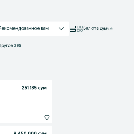
Рекомендованное вам
Валюта
:
сум
у.е.
Другое
295
251 135 сум