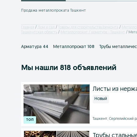
Продажа металлопроката Ташкент
Главная
Дом и сад
Товары для строительства/ремонта
Металло
Ташкентская область
Металлопрокат / арматура - Ташкент
Мета
Арматура
44
Металлопрокат
108
Трубы металличес
Мы нашли 818 объявлений
Листы из нерж
Новый
Ташкент, Сергелийский рай
Трубы стальны