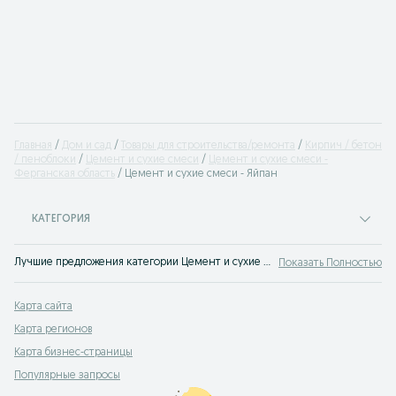
Главная
Дом и сад
Товары для строительства/ремонта
Кирпич / бетон
/ пеноблоки
Цемент и сухие смеси
Цемент и сухие смеси -
Ферганская область
Цемент и сухие смеси - Яйпан
КАТЕГОРИЯ
Лучшие предложения категории Цемент и сухие смеси Яйпан. Большой выбор товаров и услуг по выгодным ценам на OLX! Множество предложений на OLX.uz!
Показать Полностью
Карта сайта
Карта регионов
Карта бизнес-страницы
Популярные запросы