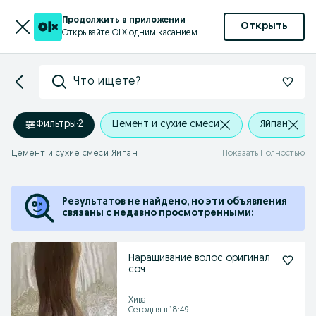
Продолжить в приложении
Открыть
Открывайте OLX одним касанием
Что ищете?
Фильтры
·
2
Цемент и сухие смеси
Яйпан
Цемент и сухие смеси Яйпан
Показать Полностью
Результатов не найдено, но эти объявления
связаны с недавно просмотренными:
Наращивание волос оригинал
соч
Хива
Сегодня в 18:49