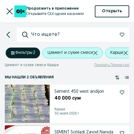
Продолжить в приложении
Открыть
Открывайте OLX одним касанием
Что ищете?
Фильтры
·
2
Цемент и сухие смеси
Карши
Цемент и сухие смеси Карши
Показать Полностью
МЫ НАШЛИ 2 ОБЪЯВЛЕНИЯ
Sement 450 west andijon
40 000 сум
Карши
30 июля 2026 г.
SEMENT Sotiladi Zavod Narxda