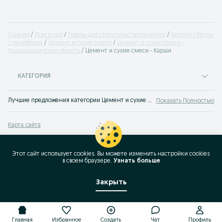
Главная
Дом и сад
Товары для строительства/ремонта
Кирпич / бетон
/ пеноблоки
Цемент и сухие смеси
Цемент и сухие смеси -
Кашкадарьинская область
Цемент и сухие смеси - Карши
КАТЕГОРИЯ
Лучшие предложения категории Цемент и сухие смеси Карши. Большой выбор товаров и услуг по выгодным ценам на OLX! Множество предложений на OLX.uz!
Показать Полностью
Карта сайта
Карта регионов
Карта бизнес-страницы
Этот сайт использует cookies. Вы можете изменить настройки cookies
в своeм браузере.
Узнать больше
Популярные запросы
Закрыть
Главная
Избранное
Создать
Чат
Профиль