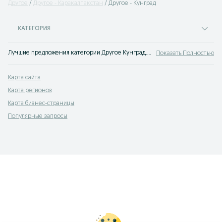
Другое
Другое - Каракалпакстан
Другое - Кунград
КАТЕГОРИЯ
Лучшие предложения категории Другое Кунград. Большой выбор товаров и услуг по выгодным ценам на OLX! Множество предложений на OLX.uz!
Показать Полностью
Карта сайта
Карта регионов
Карта бизнес-страницы
Популярные запросы