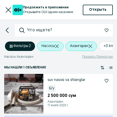
Продолжить в приложении
Открыть
Открывайте OLX одним касанием
Что ищете?
Фильтры
·
2
Насосы
Ахангаран
+0 km
Насосы Ахангаран
Показать Полностью
МЫ НАШЛИ 1 ОБЪЯВЛЕНИЕ
suv nasosi va shlanglar
Б/у
2 500 000 сум
Ахангаран
17 июля 2026 г.