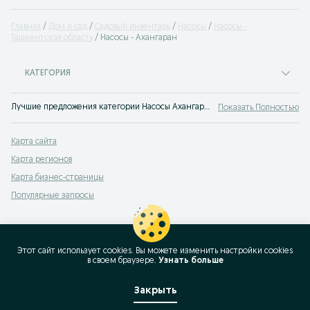
Главная
Дом и сад
Садовый инвентарь
Насосы
Насосы -
Ташкентская область
Насосы - Ахангаран
КАТЕГОРИЯ
Лучшие предложения категории Насосы Ахангаран. Большой выбор товаров и услуг по выгодным ценам на OLX! Множество предложений на OLX.uz!
Показать Полностью
Карта сайта
Карта регионов
Карта бизнес-страницы
Популярные запросы
Этот сайт использует cookies. Вы можете изменить настройки cookies
в своeм браузере.
Узнать больше
Закрыть