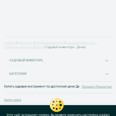
Главная
Дом и сад
Садовый инвентарь
Садовый инвентарь -
Сурхандарьинская область
Садовый инвентарь - Денау
САДОВЫЙ ИНВЕНТАРЬ
КАТЕГОРИЯ
Купить садовый инструмент по доступной цене Денау. Свежие предложен
Показать Полностью
Карта сайта
Карта регионов
Карта бизнес-страницы
Этот сайт использует cookies. Вы можете изменить настройки cookies