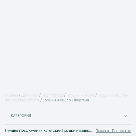
Главная
Дом и сад
Сад / огород
Горшки и кашпо
Горшки и кашпо -
Ферганская область
Горшки и кашпо - Фергана
КАТЕГОРИЯ
Лучшие предложения категории Горшки и кашпо Фергана. Большой выбор товаров и услуг по выгодным ценам на OLX! Множество предложений на OLX.uz!
Показать Полностью