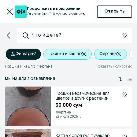
Продолжить в приложении
Открыть
Открывайте OLX одним касанием
Что ищете?
Фильтры
·
2
Горшки и кашпо
Фергана
Горшки и кашпо Фергана
Показать Полностью
МЫ НАШЛИ 2 ОБЪЯВЛЕНИЯ
Горшки керамические для
цветов и других растений
30 000 сум
Фергана
22 июля 2026 г.
Катта сопол гул туваклар