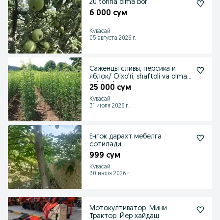
20 tonna olma bor
6 000 сум
Кувасай
05 августа 2026 г.
Саженцы сливы, персика и
яблок/ Olxo’ri, shaftoli va olma
ko’chatlari
25 000 сум
Кувасай
31 июля 2026 г.
Енгок дарахт мебелга
сотилади
999 сум
Кувасай
30 июля 2026 г.
Мотокултиватор. Мини
Трактор. Йер хайдаш