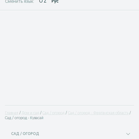
O'Z
Рус
Сменить язык:
Главная
Дом и сад
Сад / огород
Сад / огород - Ферганская область
Сад / огород - Кувасай
САД / ОГОРОД