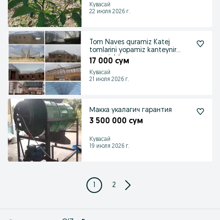
Кувасай
22 июля 2026 г.
Tom Naves quramiz Katej
tomlarini yopamiz kanteynir
materialdan
17 000 сум
Кувасай
21 июля 2026 г.
Макка укалагич гарантия
3 500 000 сум
Кувасай
19 июля 2026 г.
1
2