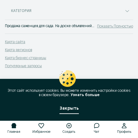
КАТЕГОРИЯ
Продажа саженцев для сада. На доске объявлений OLX.uz Кувасай можно быстро и недорого купить рассаду для огорода. Лучший посадочный материал на OLX!
Показать Полностью
Карта сайта
Карта регионов
Карта бизнес-страницы
Популярные запросы
Этот сайт использует cookies. Вы можете изменить настройки cookies
в своeм браузере.
Узнать больше
Закрыть
Главная
Избранное
Создать
Чат
Профиль