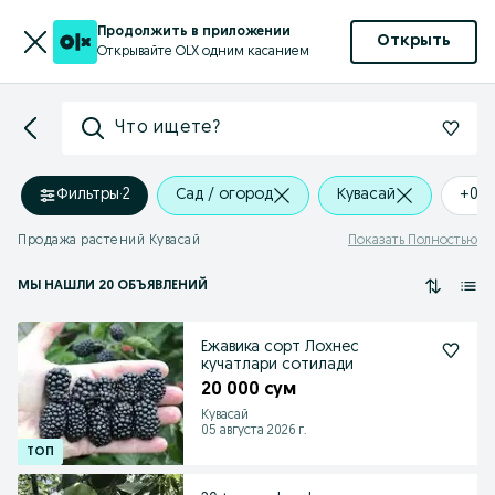
Продолжить в приложении
Открыть
Открывайте OLX одним касанием
Что ищете?
Фильтры
·
2
Сад / огород
Кувасай
+0 
Продажа растений Кувасай
Показать Полностью
МЫ НАШЛИ 20 ОБЪЯВЛЕНИЙ
Ежавика сорт Лохнес
кучатлари сотилади
20 000 сум
Кувасай
05 августа 2026 г.