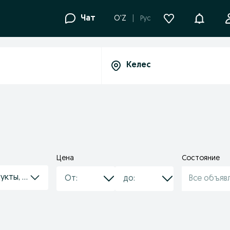
Уведомле
Чат
O'Z
Рус
Цена
Состояние
кты, сыры, яйца
Все объяв