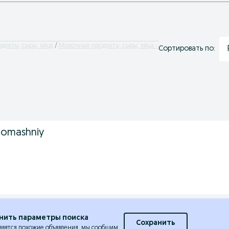
дукты, сыры, яйца
Молочные продукты, сыры, яйца -
Сортировать по:
domashniy
нить параметры поиска
Сохранить
явятся похожие объявления, мы сообщим.