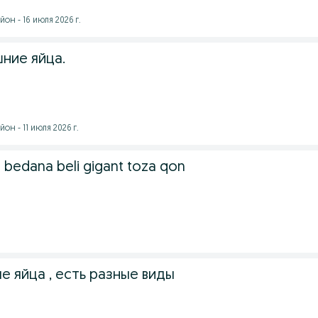
он - 16 июля 2026 г.
ние яйца.
он - 11 июля 2026 г.
 bedana beli gigant toza qon
.
 яйца , есть разные виды