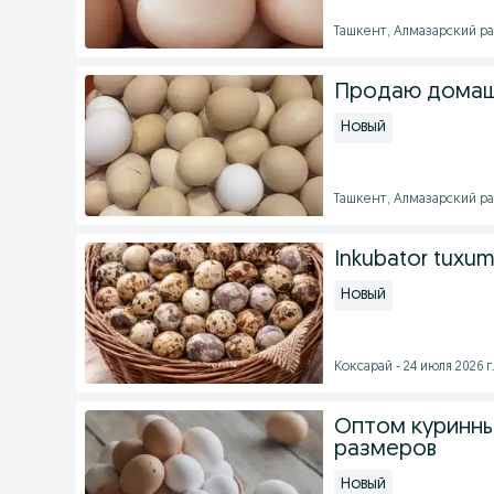
Ташкент, Алмазарский рай
Продаю домаш
Новый
Ташкент, Алмазарский рай
Inkubator tuxum
Новый
Коксарай - 24 июля 2026 г
Оптом куринные
размеров
Новый