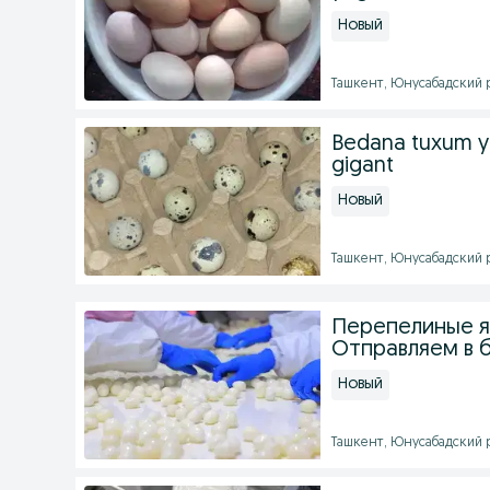
Новый
Ташкент, Юнусабадский ра
Bedana tuxum ye
gigant
Новый
Ташкент, Юнусабадский ра
Перепелиные яй
Отправляем в 
Новый
Ташкент, Юнусабадский ра