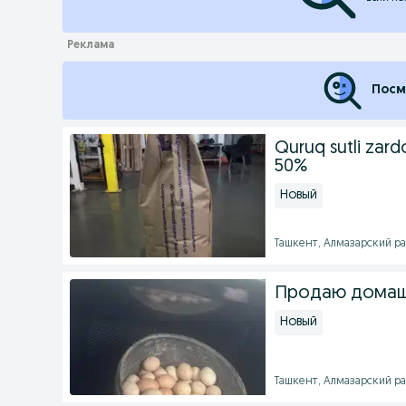
Посм
Quruq sutli za
50%
Новый
Ташкент, Алмазарский райо
Продаю домашн
Новый
Ташкент, Алмазарский рай