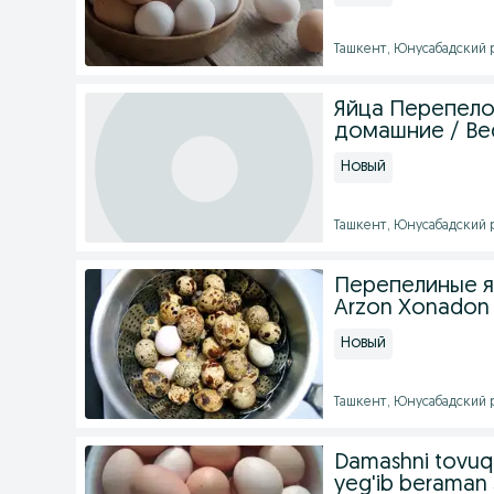
Ташкент, Юнусабадский ра
Яйца Перепелов
домашние / Bed
Новый
Ташкент, Юнусабадский ра
Перепелиные 
Arzon Xonadon
Новый
Ташкент, Юнусабадский ра
Damashni tovuq t
yeg'ib beraman s