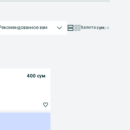
Рекомендованное вам
Валюта
:
сум
у.е.
400 сум