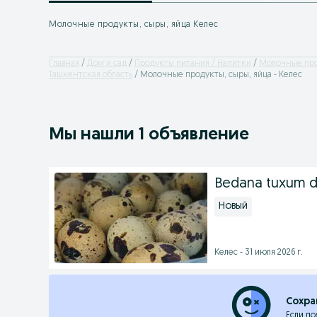
Молочные продукты, сыры, яйца Келес
Главная
Дом и сад
Продукты питания / Напитки
Молочные про
Ташкентская область
Молочные продукты, сыры, яйца - Келес
Мы нашли 1 объявление
Bedana tuxum 
Новый
Келес - 31 июля 2026 г.
Сохра
Если по