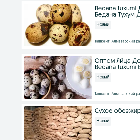
Bedana tuxumi
Бедана Тухум 
Новый
Ташкент, Алмазарский рай
Оптом Яйца Д
Bedana tuxumi 
Новый
Ташкент, Алмазарский рай
Сухое обезжир
Новый