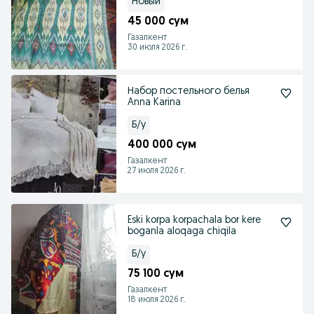
Новый
45 000 сум
Газалкент
30 июля 2026 г.
Набор постельного белья
Anna Karina
Б/у
400 000 сум
Газалкент
27 июля 2026 г.
Eski korpa korpachala bor kere
boganla aloqaga chiqila
Б/у
75 100 сум
Газалкент
18 июля 2026 г.