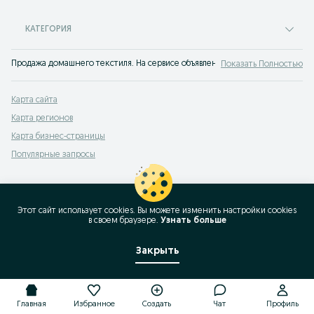
КАТЕГОРИЯ
Продажа домашнего текстиля. На сервисе объявлений OLX.uz Чарвак можно
Показать Полностью
Карта сайта
Карта регионов
Карта бизнес-страницы
Популярные запросы
Этот сайт использует cookies. Вы можете изменить настройки cookies
в своeм браузере.
Узнать больше
Закрыть
Главная
Избранное
Создать
Чат
Профиль