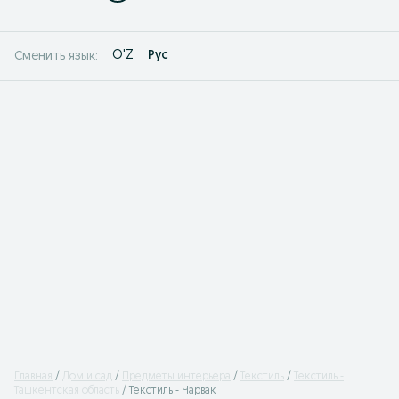
O'Z
Рус
Сменить язык:
Главная
Дом и сад
Предметы интерьера
Текстиль
Текстиль -
Ташкентская область
Текстиль - Чарвак