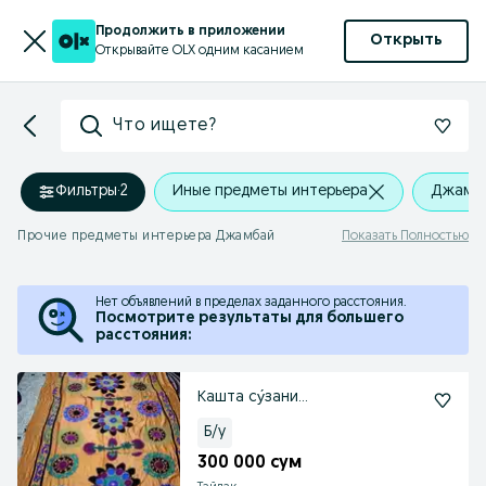
Продолжить в приложении
Открыть
Открывайте OLX одним касанием
Что ищете?
Фильтры
·
2
Иные предметы интерьера
Джамб
Прочие предметы интерьера Джамбай
Показать Полностью
Нет объявлений в пределах заданного расстояния.
Посмотрите результаты для большего
расстояния:
Кашта су́зани...
Б/у
300 000 сум