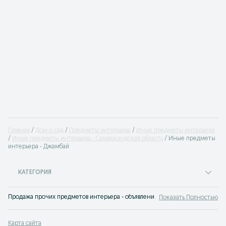
Главная
Дом и сад
Предметы интерьера
Иные предметы интерьера
Иные предметы интерьера - Самаркандская область
Иные предметы
интерьера - Джамбай
КАТЕГОРИЯ
Продажа прочих предметов интерьера - объявления на OLX.uz Джамбай
Показать Полностью
Карта сайта