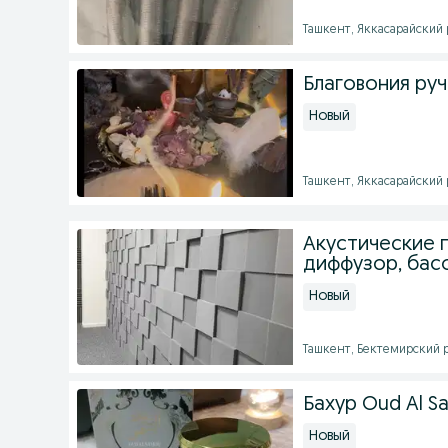
Ташкент, Яккасарайский р
Благовония ру
Новый
Ташкент, Яккасарайский р
Акустические 
диффузор, бас
Новый
Ташкент, Бектемирский ра
Бахур Oud Al 
Новый