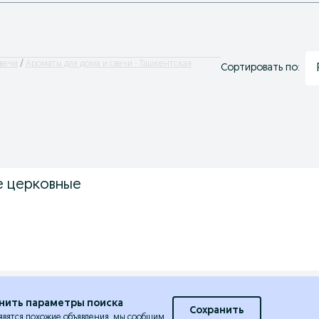
вечи
Ароматы для дома и свечи - Ташкентская
Сортировать по:
е церковные
нить параметры поиска
Сохранить
явятся похожие объявления, мы сообщим.