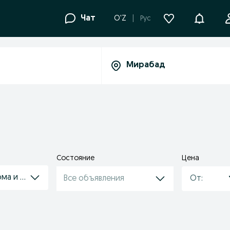
Уведомле
Чат
O'Z
Рус
Состояние
Цена
ма и свечи
Все объявления