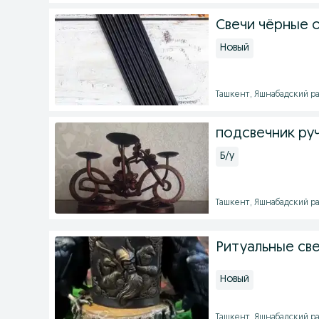
Свечи чёрные о
Новый
Ташкент, Яшнабадский рай
подсвечник руч
Б/у
Ташкент, Яшнабадский рай
Ритуальные св
Новый
Ташкент, Яшнабадский рай