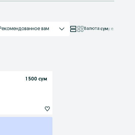
Рекомендованное вам
Валюта
:
сум
у.е.
1 500 сум