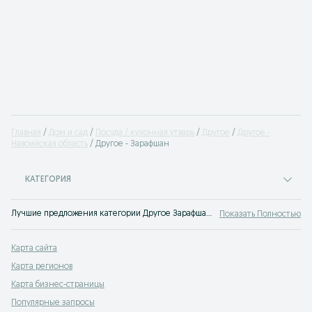
Главная
Дом и сад
Посуда / кухонная утварь
Другое
Другое -
Навоийская область
Другое - Зарафшан
КАТЕГОРИЯ
Лучшие предложения категории Другое Зарафшан. Большой выбор товаров и услуг по выгодным ценам на OLX! Множество предложений на OLX.uz!
Показать Полностью
Карта сайта
Карта регионов
Карта бизнес-страницы
Популярные запросы