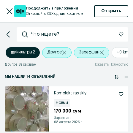
Продолжить в приложении
Открыть
Открывайте OLX одним касанием
Что ищете?
Фильтры
·
2
Другое
Зарафшан
+0 km
Другое Зарафшан
Показать Полностью
МЫ НАШЛИ 14 ОБЪЯВЛЕНИЙ
Komplekt rasiskiy
Новый
170 000 сум
Зарафшан
08 августа 2026 г.