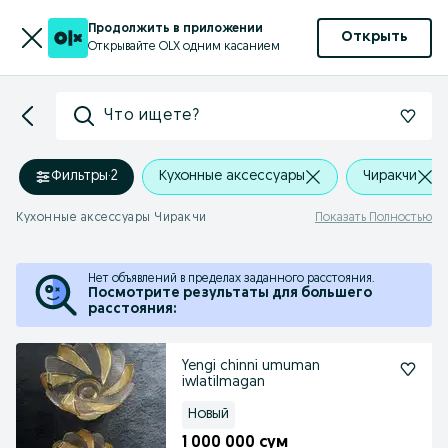
Продолжить в приложении
Открыть
Открывайте OLX одним касанием
Что ищете?
Фильтры
·
2
Кухонные аксессуары
Чиракчи
Кухонные аксессуары Чиракчи
Показать Полностью
Нет объявлений в пределах заданного расстояния.
Посмотрите результаты для большего
расстояния:
Yengi chinni umuman
iwlatilmagan
Новый
1 000 000 сум