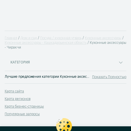
Главная
Дом и сад
Посуда / кухонная утварь
Кухонные аксессуары
Кухонные аксессуары - Кашкадарьинская область
Кухонные аксессуары
- Чиракчи
КАТЕГОРИЯ
Лучшие предложения категории Кухонные аксессуары Чиракчи. Большой выбор товаров и услуг по выгодным ценам на OLX! Множество предложений на OLX.uz!
Показать Полностью
Карта сайта
Карта регионов
Карта бизнес-страницы
Популярные запросы