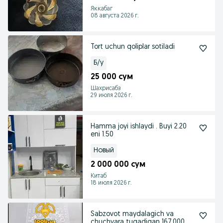
Яккабаг
08 августа 2026 г.
Tort uchun qoliplar sotiladi
Б/у
25 000 сум
Шахрисабз
29 июля 2026 г.
Hamma joyi ishlaydi . Buyi 2.20
eni 1.50
Новый
2 000 000 сум
Китаб
18 июля 2026 г.
Sabzovot maydalagich va
chuchvara tugadigan 167,000