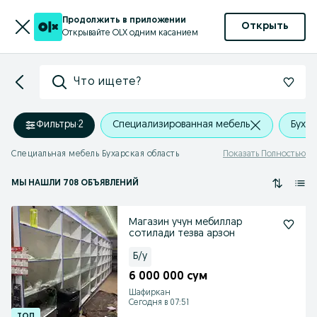
Продолжить в приложении
Открыть
Открывайте OLX одним касанием
Что ищете?
Фильтры
·
2
Специализированная мебель
Бухар
Специальная мебель Бухарская область
Показать Полностью
МЫ НАШЛИ 708 ОБЪЯВЛЕНИЙ
Магазин учун мебиллар
сотилади тезва арзон
Б/у
6 000 000 сум
Шафиркан
Сегодня в 07:51