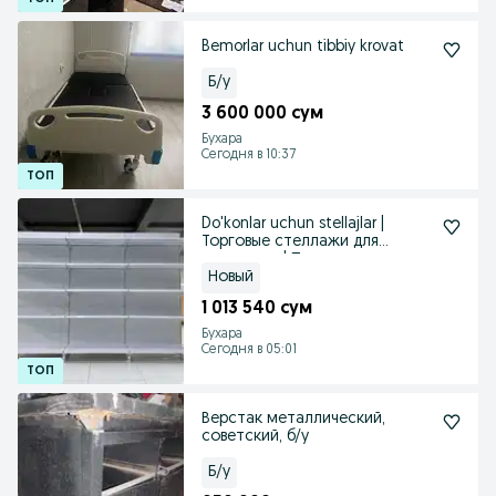
Bemorlar uchun tibbiy krovat
Б/у
3 600 000 сум
Бухара
Сегодня в 10:37
Do'konlar uchun stellajlar |
Торговые стеллажи для
магазинов | Полка
Новый
1 013 540 сум
Бухара
Сегодня в 05:01
Верстак металлический,
советский, б/у
Б/у