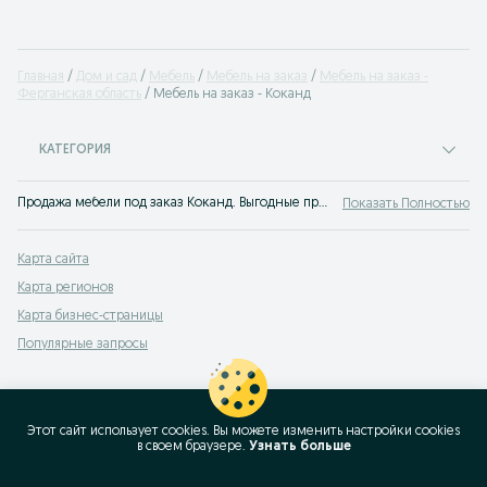
Главная
Дом и сад
Мебель
Мебель на заказ
Мебель на заказ -
Ферганская область
Мебель на заказ - Коканд
КАТЕГОРИЯ
Продажа мебели под заказ Коканд. Выгодные предложения изготовить мебели на заказ. Лучшая мебель по индивидуальному заказу и выгодной цене только на OLX (ранее Torg)!
Показать Полностью
Карта сайта
Карта регионов
Карта бизнес-страницы
Популярные запросы
Этот сайт использует cookies. Вы можете изменить настройки cookies
в своeм браузере.
Узнать больше