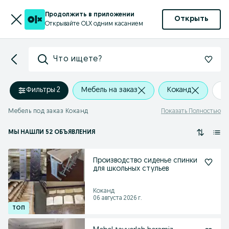
Продолжить в приложении
Открыть
Открывайте OLX одним касанием
Что ищете?
Фильтры
·
2
Мебель на заказ
Коканд
+
Мебель под заказ Коканд
Показать Полностью
МЫ НАШЛИ 52 ОБЪЯВЛЕНИЯ
Производство сиденье спинки
для школьных стульев
Коканд
06 августа 2026 г.