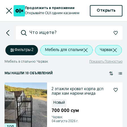
Продолжить в приложении
Открыть
Открывайте OLX одним касанием
Что ищете?
Фильтры
·
2
Мебель для спальни
Чарвак
Мебель в спальню Чарвак
Показать Полностью
МЫ НАШЛИ 10 ОБЪЯВЛЕНИЙ
2 этажли кроват корпа дсп
лари хам нархни ичида
Новый
700 000 сум
Чарвак
04 августа 2026 г.