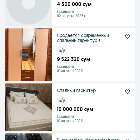
4 500 000 сум
Газалкент
02 августа 2026 г.
Продаётся современный
спальный гарнитур в
европейском
минималистичном
Б/у
9 522 320 сум
Газалкент
01 августа 2026 г.
Спалный гарнитур
Б/у
10 000 000 сум
Газалкент
01 августа 2026 г.