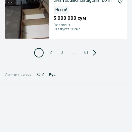
Divan sotiladi oladigonlar bormi
Новый
3 000 000 сум
Газалкент
01 августа 2026 г.
1
2
3
...
61
O'Z
Рус
Сменить язык: