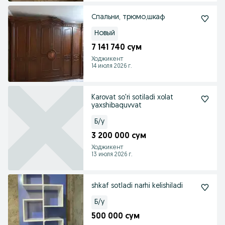
Спальни, трюмо,шкаф
Новый
7 141 740 сум
Ходжикент
14 июля 2026 г.
Karovat so'ri sotiladi xolat
yaxshibaquvvat
Б/у
3 200 000 сум
Ходжикент
13 июля 2026 г.
shkaf sotladi narhi kelishiladi
Б/у
500 000 сум