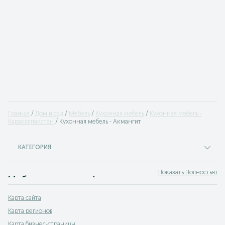
Главная
Дом и сад
Мебель
Кухонная мебель
Кухонная мебель -
Каракалпакстан
Кухонная мебель - Акмангит
КАТЕГОРИЯ
Показать Полностью
Мебель для кухни Акмангит
Продажа кухонной мебели. На сервисе объявлений OLX.uz Акмангит можно быстро и недорого купить мебель для кухни и столовой. Покупай лучшую мебель на кухню бу по выгодным ценам на OLX (ранее Torg)!
Карта сайта
Карта регионов
Карта бизнес-страницы