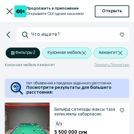
Продолжить в приложении
Открыть
Открывайте OLX одним касанием
Что ищете?
Фильтры
·
2
Кухонная мебель
Акмангит
Кухонная мебель Акмангит
Показать Полностью
Нет объявлений в пределах заданного расстояния.
Посмотрите результаты для большего
расстояния:
Бильярд сатилады жаксы таза
келисимлы хабарласин
Б/у
5 500 000 сум