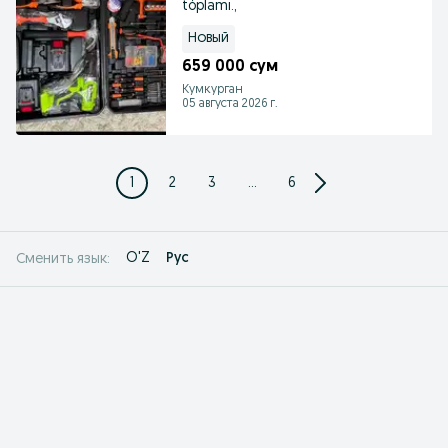
tóplami.,
Новый
659 000 сум
Кумкурган
05 августа 2026 г.
1
2
3
...
6
O'Z
Рус
Сменить язык: